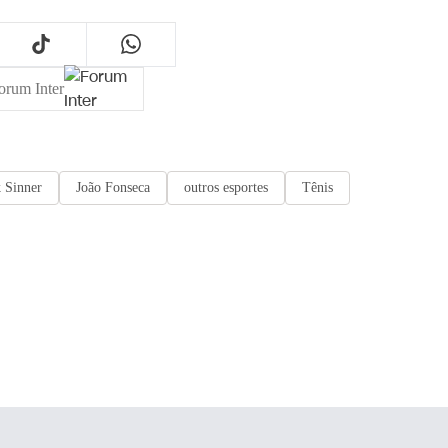
orum Inter
k Sinner
João Fonseca
outros esportes
Tênis