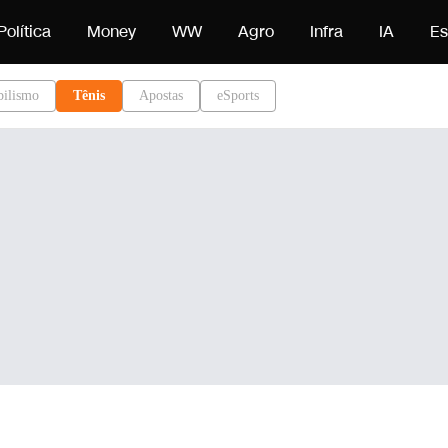
eúdo
Política
Money
WW
Agro
Infra
IA
Es
ilismo
Tênis
Apostas
eSports