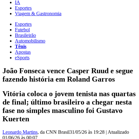
IA
Esportes
Viagem & Gastronomia
Esportes
Futebol
Brasileirão
Automobilismo
Tênis
Apostas
eSports
João Fonseca vence Casper Ruud e segue
fazendo história em Roland Garros
Vitória coloca o jovem tenista nas quartas
de final; último brasileiro a chegar nesta
fase no simples masculino foi Gustavo
Kuerten
Leonardo Martins
, da CNN Brasil
31/05/26 às 19:28
|
Atualizado
01/06/26 às 00:07