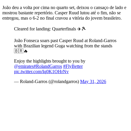
João deu a volta por cima no quarto set, deixou o cansaço de lado e
mostrou bastante repertório. Casper Ruud lutou até o fim, não se
entregou, mas o 6-2 no final cravou a vitória do jovem brasileiro.
Cleared for landing: Quarterfinals ✈️🎾
João Fonseca soars past Casper Ruud at Roland-Garros
with Brazilian legend Guga watching from the stands
🇧🇷🔥
Enjoy the highlights brought to you by
@emirates
#RolandGarros
#FlyBetter
pic.twitter.com/Iq0K1OHrNv
— Roland-Garros (@rolandgarros)
May 31, 2026