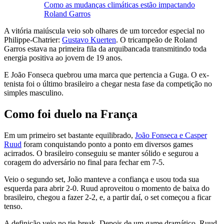
Como as mudanças climáticas estão impactando
Roland Garros
A vitória maiúscula veio sob olhares de um torcedor especial no
Philippe-Chatrier:
Gustavo Kuerten
. O tricampeão de Roland
Garros estava na primeira fila da arquibancada transmitindo toda
energia positiva ao jovem de 19 anos.
E João Fonseca quebrou uma marca que pertencia a Guga. O ex-
tenista foi o último brasileiro a chegar nesta fase da competição no
simples masculino.
Como foi duelo na França
Em um primeiro set bastante equilibrado,
João Fonseca e Casper
Ruud
foram conquistando ponto a ponto em diversos games
acirrados. O brasileiro conseguiu se manter sólido e segurou a
coragem do adversário no final para fechar em 7-5.
Veio o segundo set, João manteve a confiança e usou toda sua
esquerda para abrir 2-0. Ruud aproveitou o momento de baixa do
brasileiro, chegou a fazer 2-2, e, a partir daí, o set começou a ficar
tenso.
A definição veio no tie-break. Depois de um game dramático, Ruud