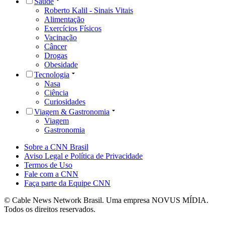
Saúde
Roberto Kalil - Sinais Vitais
Alimentação
Exercícios Físicos
Vacinação
Câncer
Drogas
Obesidade
Tecnologia
Nasa
Ciência
Curiosidades
Viagem & Gastronomia
Viagem
Gastronomia
Sobre a CNN Brasil
Aviso Legal e Política de Privacidade
Termos de Uso
Fale com a CNN
Faça parte da Equipe CNN
© Cable News Network Brasil. Uma empresa NOVUS MÍDIA.
Todos os direitos reservados.