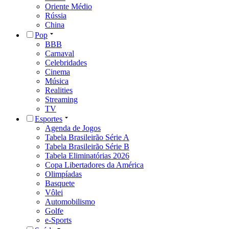
Oriente Médio
Rússia
China
Pop
BBB
Carnaval
Celebridades
Cinema
Música
Realities
Streaming
TV
Esportes
Agenda de Jogos
Tabela Brasileirão Série A
Tabela Brasileirão Série B
Tabela Eliminatórias 2026
Copa Libertadores da América
Olimpíadas
Basquete
Vôlei
Automobilismo
Golfe
e-Sports