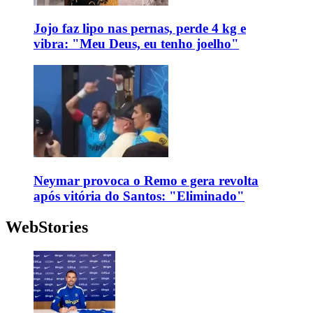
Jojo faz lipo nas pernas, perde 4 kg e
vibra: "Meu Deus, eu tenho joelho"
Neymar provoca o Remo e gera revolta
após vitória do Santos: "Eliminado"
WebStories