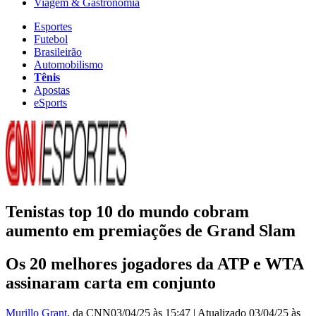
Viagem & Gastronomia
Esportes
Futebol
Brasileirão
Automobilismo
Tênis
Apostas
eSports
Tenistas top 10 do mundo cobram
aumento em premiações de Grand Slam
Os 20 melhores jogadores da ATP e WTA
assinaram carta em conjunto
Murillo Grant
, da CNN
03/04/25 às 15:47
|
Atualizado
03/04/25 às