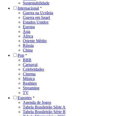
Sustentabilidade
Internacional
Guerra na Ucrânia
Guerra em Israel
Estados Unidos
Europa
Ásia
África
Oriente Médio
Rússia
China
Pop
BBB
Carnaval
Celebridades
Cinema
Música
Realities
Streaming
TV
Esportes
Agenda de Jogos
Tabela Brasileirão Série A
Tabela Brasileirão Série B