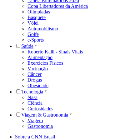
Tabela Eliminatórias 2026
Copa Libertadores da América
Olimpíadas
Basquete
Vôlei
Automobilismo
Golfe
e-Sports
Saúde
Roberto Kalil - Sinais Vitais
Alimentação
Exercícios Físicos
Vacinação
Câncer
Drogas
Obesidade
Tecnologia
Nasa
Ciência
Curiosidades
Viagem & Gastronomia
Viagem
Gastronomia
Sobre a CNN Brasil