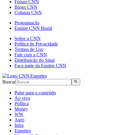
Fórum CNN
Blogs CNN
Colunas CNN
Programação
Equipe CNN Brasil
Sobre a CNN
Política de Privacidade
Termos de Uso
Fale com a CNN
Distribuição do Sinal
Faça parte da Equipe CNN
Buscar
Pular para o conteúdo
Ao vivo
Política
Money
WW
Agro
Infra
Esportes