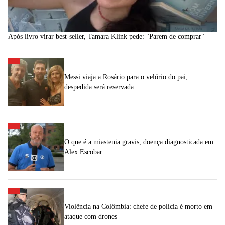
Após livro virar best-seller, Tamara Klink pede: "Parem de comprar"
Messi viaja a Rosário para o velório do pai;
despedida será reservada
O que é a miastenia gravis, doença diagnosticada em
Alex Escobar
Violência na Colômbia: chefe de polícia é morto em
ataque com drones