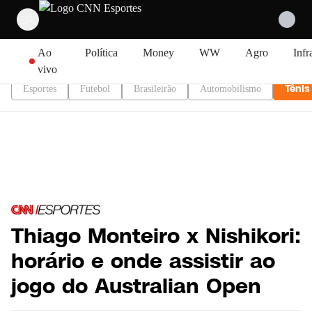
Pular para o conteúdo
Ao
Política
Money
WW
Agro
Infr
vivo
Tênis
Esportes
Futebol
Brasileirão
Automobilismo
Thiago Monteiro x Nishikori:
horário e onde assistir ao
jogo do Australian Open