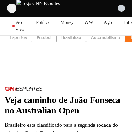
Pular para o conteúdo
Ao
Política
Money
WW
Agro
Infr
vivo
Esportes
Futebol
Brasileirão
Automobilismo
T
Veja caminho de João Fonseca
no Australian Open
Brasileiro está classificado para a segunda rodada do