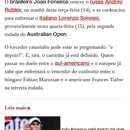
brasileiro João Fonseca
russo Andrey
O
venceu o
Rublev
, na manhã desta terça-feira (14), e se credenciou
italiano Lorenzo Sonego
para enfrentar o
,
provavelmente nesta quarta-feira (15), pela segunda
Australian Open
rodada do
.
O torcedor canarinho pode estar se perguntando: "e
depois?". E, sim, o caminho já está definido. Quem
sul-americano
passar no duelo entre o
e o europeu já
sabe que enfrentará o vencedor do confronto entre o
húngaro Fabian Marozsan e o americano Frances Tiafoe
na terceira rodada.
Leia mais
João Fonseca está invicto há dois