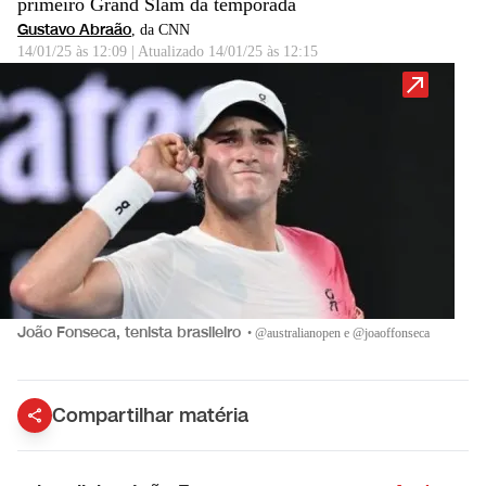
primeiro Grand Slam da temporada
Gustavo Abraão
, da CNN
14/01/25 às 12:09
|
Atualizado
14/01/25 às 12:15
João Fonseca, tenista brasileiro
•
@australianopen e @joaoffonseca
Compartilhar matéria