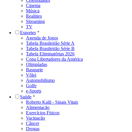
Celebridades
Cinema
Música
Realities
Streaming
TV
Esportes
Agenda de Jogos
Tabela Brasileirão Série A
Tabela Brasileirão Série B
Tabela Eliminatórias 2026
Copa Libertadores da América
Olimpíadas
Basquete
Vôlei
Automobilismo
Golfe
e-Sports
Saúde
Roberto Kalil - Sinais Vitais
Alimentação
Exercícios Físicos
Vacinação
Câncer
Drogas