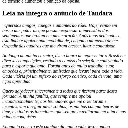
de torneio e aumentou a punição da oposta.
Leia na íntegra o anúncio de Tandara
"Queridos amigos, colegas e amantes do vôlei. Hoje, venho em
busca das palavras que possam expressar a imensidão dos
sentimentos que brotam em meu coração. Após anos dedicados a
esta linda e apaixonante modalidade, chegou o momento de me
despedir das quadras que me viram crescer, lutar e conquistar.
Ao longo da minha carreira, tive a honra de representar o Brasil em
diversas competições, vestindo a camisa da seleção e contribuindo
para o esporte que amo. Foram anos de muito trabalho, suor,
emoções e, principalmente, amizades que levarei para toda a vida.
Cada vitória foi um reflexo do esforço coletivo, cada derrota, uma
lição aprendida.
Quero agradecer sinceramente a todos que fizeram parte dessa
jornada. À minha família, que sempre me apoiou
incondicionalmente; aos treinadores que me orientaram e
incentivaram a seguir meus sonhos; às minhas companheiras de
time, e a todos os torcedores, que sempre acreditaram em mim e nas
minhas conquistas.
Enquanto encerro este capítulo da minha vida, levo comigo