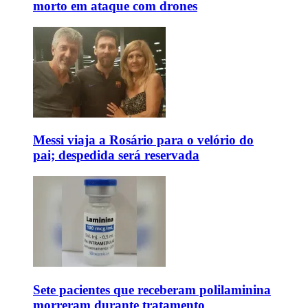
morto em ataque com drones
Messi viaja a Rosário para o velório do
pai; despedida será reservada
Sete pacientes que receberam polilaminina
morreram durante tratamento