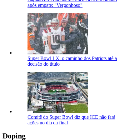
após empate: "Vergonhoso"
Super Bowl LX: o caminho dos Patriots até a
decisão do título
Comitê do Super Bowl diz que ICE não fará
ações no dia da final
Doping