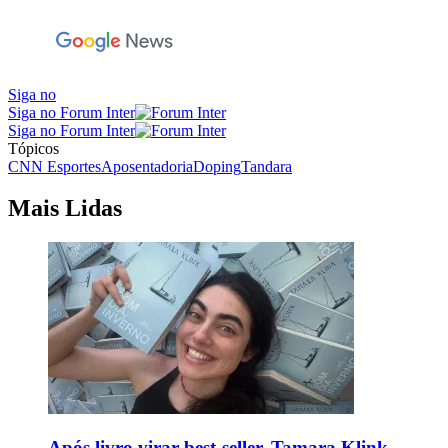
Siga no
Siga no Forum Inter
Siga no Forum Inter
Tópicos
CNN Esportes
Aposentadoria
Doping
Tandara
Mais Lidas
Após livro virar best-seller, Tamara Klink