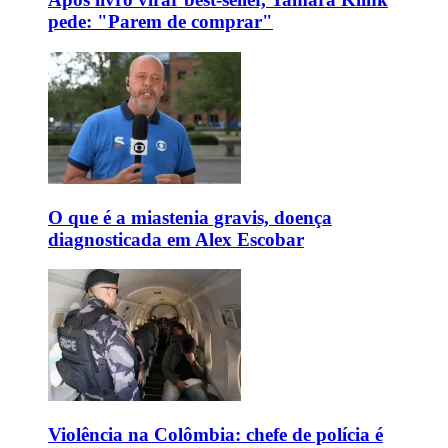
pede: "Parem de comprar"
O que é a miastenia gravis, doença
diagnosticada em Alex Escobar
Violência na Colômbia: chefe de polícia é