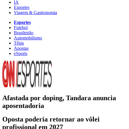
IA
Esportes
Viagem & Gastronomia
Esportes
Futebol
Brasileirão
Automobilismo
Tênis
Apostas
eSports
Afastada por doping, Tandara anuncia
aposentadoria
Oposta poderia retornar ao vôlei
profissional em 2027