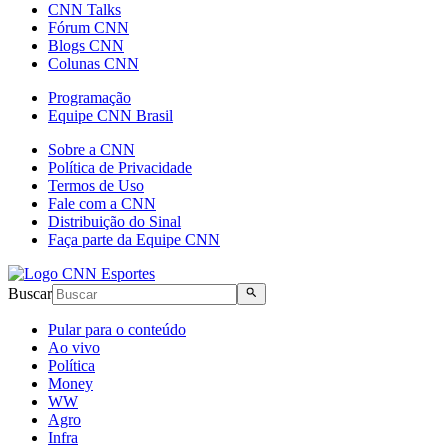
CNN Talks
Fórum CNN
Blogs CNN
Colunas CNN
Programação
Equipe CNN Brasil
Sobre a CNN
Política de Privacidade
Termos de Uso
Fale com a CNN
Distribuição do Sinal
Faça parte da Equipe CNN
Buscar
Pular para o conteúdo
Ao vivo
Política
Money
WW
Agro
Infra