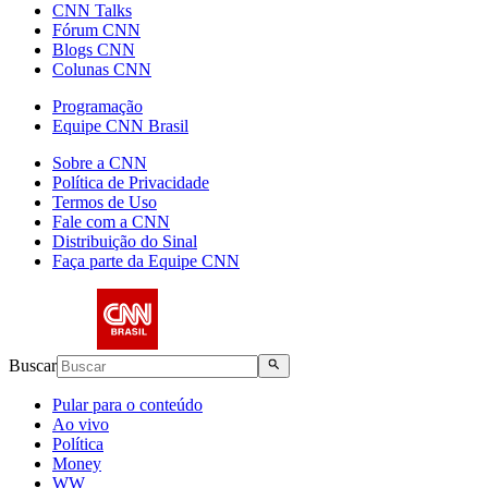
CNN Talks
Fórum CNN
Blogs CNN
Colunas CNN
Programação
Equipe CNN Brasil
Sobre a CNN
Política de Privacidade
Termos de Uso
Fale com a CNN
Distribuição do Sinal
Faça parte da Equipe CNN
Buscar
Pular para o conteúdo
Ao vivo
Política
Money
WW