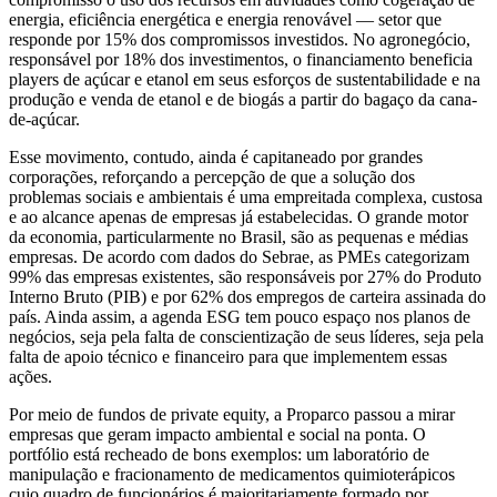
energia, eficiência energética e energia renovável — setor que
responde por 15% dos compromissos investidos. No agronegócio,
responsável por 18% dos investimentos, o financiamento beneficia
players de açúcar e etanol em seus esforços de sustentabilidade e na
produção e venda de etanol e de biogás a partir do bagaço da cana-
de-açúcar.
Esse movimento, contudo, ainda é capitaneado por grandes
corporações, reforçando a percepção de que a solução dos
problemas sociais e ambientais é uma empreitada complexa, custosa
e ao alcance apenas de empresas já estabelecidas. O grande motor
da economia, particularmente no Brasil, são as pequenas e médias
empresas. De acordo com dados do Sebrae, as PMEs categorizam
99% das empresas existentes, são responsáveis por 27% do Produto
Interno Bruto (PIB) e por 62% dos empregos de carteira assinada do
país. Ainda assim, a agenda ESG tem pouco espaço nos planos de
negócios, seja pela falta de conscientização de seus líderes, seja pela
falta de apoio técnico e financeiro para que implementem essas
ações.
Por meio de fundos de private equity, a Proparco passou a mirar
empresas que geram impacto ambiental e social na ponta. O
portfólio está recheado de bons exemplos: um laboratório de
manipulação e fracionamento de medicamentos quimioterápicos
cujo quadro de funcionários é majoritariamente formado por