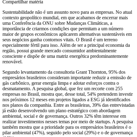
Compartilhar matéria
Sustentabilidade não é um assunto novo para as empresas. No atual
contexto geopolítico mundial, em que acabamos de encerrar mais
uma Conferência da ONU sobre Mudanças Climáticas, a
importância de criarmos condições que permitam a um número
maior de grupos econômicos aplicarem alternativas sustentáveis em
seus negócios ganha contornos vitais. O Brasil é um terreno
especialmente fértil para isso. Além de ser a principal economia da
região, possui grande mercado consumidor ambientalmente
consciente e dispõe de uma matriz energética predominantemente
renovável.
Segundo levantamento da consultoria Grant Thornton, 95% dos
empresários brasileiros consideram importante reduzir a emissão de
gás carbônico, gerar energia limpa e adotar esforços contra o
desmatamento. A pesquisa global, que fez um recorte com 255
empresas no Brasil, mostra que, desse total, 54% pretendem investir
nos próximos 12 meses em projetos ligados a ESG já identificados
nos planos da companhia. Entre as brasileiras, 39% das entrevistadas
já estão desenvolvendo um plano estratégico com abordagem
ambiental, social e de governança. Outros 32% têm interesse em
realizar investimentos nesses temas por meio de startups. A pesquisa
também mostra que a prioridade para os empresários brasileiros é o
pilar ambiental (47%), seguido pelo social (29%) e o de governança