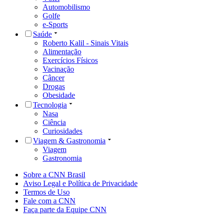
Automobilismo
Golfe
e-Sports
Saúde
Roberto Kalil - Sinais Vitais
Alimentação
Exercícios Físicos
Vacinação
Câncer
Drogas
Obesidade
Tecnologia
Nasa
Ciência
Curiosidades
Viagem & Gastronomia
Viagem
Gastronomia
Sobre a CNN Brasil
Aviso Legal e Política de Privacidade
Termos de Uso
Fale com a CNN
Faça parte da Equipe CNN