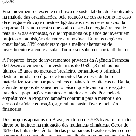
(16%).
Esse movimento crescente em busca de sustentabilidade é motivado,
na maioria das organizações, pela redução de custos (como no caso
da energia elétrica) e questões ligadas aos riscos de reputação da
empresa. O estudo mostra que o alto custo da energia é relevante
para 87% das empresas, o que impulsiona os planos de investir em
projetos ou aquisições de energia renovável. Entre os negócios
consultados, 83% consideram que a melhor alternativa de
investimento é a energia solar. Tudo isso, sabemos, custa dinheiro.
A Proparco, braço de investimentos privados da Agência Francesa
de Desenvolvimento, já investiu mais de US$ 1,35 bilhão nos
últimos 15 anos no mercado brasileiro, tornando-o o principal
destino mundial do órgão de fomento. Parte desse dinheiro
materializou-se em parques eólicos e usinas fotovoltaicas na Bahia,
além de projetos de saneamento básico que levam água e esgoto
tratados a populações carentes do interior do país. Por meio de
empréstimos, a Proparco também contribui para a melhoria do
acesso à saúde e educação, agricultura sustentável e inclusão
financeira.
Dos projetos apoiados no Brasil, em torno de 70% tiveram impacto
direto ou indireto na mitigação das mudanças climáticas. Cerca de
46% das linhas de crédito abertas para bancos brasileiros têm como
compromisso o uso dos recursos em atividades como cogeração de