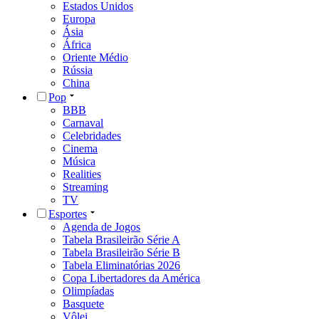
Estados Unidos
Europa
Ásia
África
Oriente Médio
Rússia
China
Pop
BBB
Carnaval
Celebridades
Cinema
Música
Realities
Streaming
TV
Esportes
Agenda de Jogos
Tabela Brasileirão Série A
Tabela Brasileirão Série B
Tabela Eliminatórias 2026
Copa Libertadores da América
Olimpíadas
Basquete
Vôlei