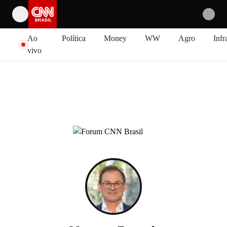
Pular para o conteúdo
Ao
Política
Money
WW
Agro
Infr
vivo