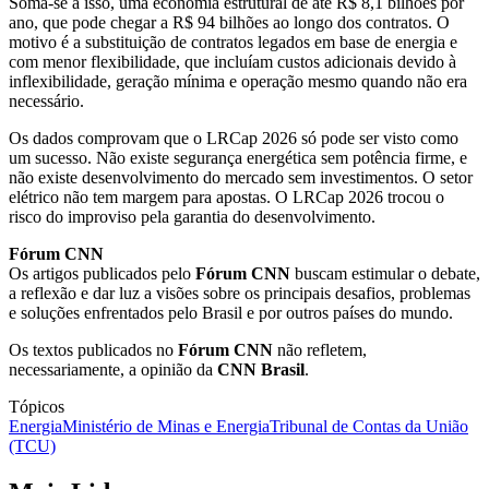
Soma-se a isso, uma economia estrutural de até R$ 8,1 bilhões por
ano, que pode chegar a R$ 94 bilhões ao longo dos contratos. O
motivo é a substituição de contratos legados em base de energia e
com menor flexibilidade, que incluíam custos adicionais devido à
inflexibilidade, geração mínima e operação mesmo quando não era
necessário.
Os dados comprovam que o LRCap 2026 só pode ser visto como
um sucesso. Não existe segurança energética sem potência firme, e
não existe desenvolvimento do mercado sem investimentos. O setor
elétrico não tem margem para apostas. O LRCap 2026 trocou o
risco do improviso pela garantia do desenvolvimento.
Fórum CNN
Os artigos publicados pelo
Fórum CNN
buscam estimular o debate,
a reflexão e dar luz a visões sobre os principais desafios, problemas
e soluções enfrentados pelo Brasil e por outros países do mundo.
Os textos publicados no
Fórum CNN
não refletem,
necessariamente, a opinião da
CNN Brasil
.
Tópicos
Energia
Ministério de Minas e Energia
Tribunal de Contas da União
(TCU)