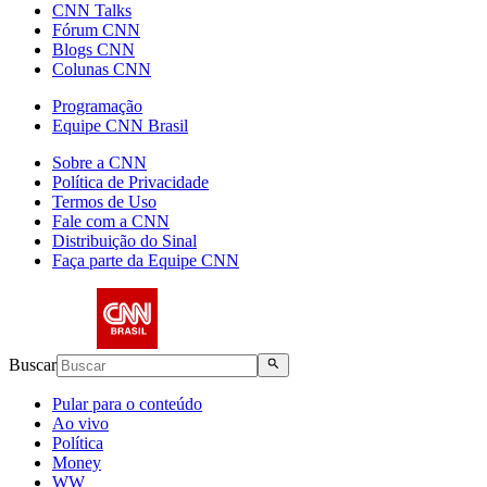
CNN Talks
Fórum CNN
Blogs CNN
Colunas CNN
Programação
Equipe CNN Brasil
Sobre a CNN
Política de Privacidade
Termos de Uso
Fale com a CNN
Distribuição do Sinal
Faça parte da Equipe CNN
Buscar
Pular para o conteúdo
Ao vivo
Política
Money
WW