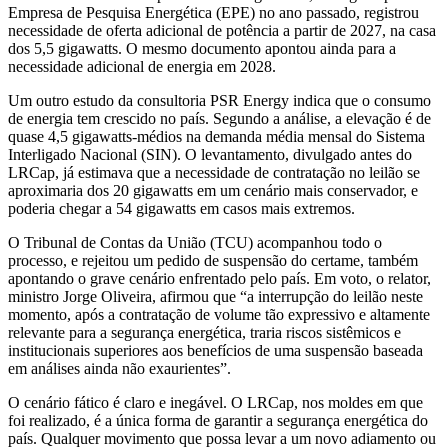
Empresa de Pesquisa Energética (EPE) no ano passado, registrou
necessidade de oferta adicional de potência a partir de 2027, na casa
dos 5,5 gigawatts. O mesmo documento apontou ainda para a
necessidade adicional de energia em 2028.
Um outro estudo da consultoria PSR Energy indica que o consumo
de energia tem crescido no país. Segundo a análise, a elevação é de
quase 4,5 gigawatts-médios na demanda média mensal do Sistema
Interligado Nacional (SIN). O levantamento, divulgado antes do
LRCap, já estimava que a necessidade de contratação no leilão se
aproximaria dos 20 gigawatts em um cenário mais conservador, e
poderia chegar a 54 gigawatts em casos mais extremos.
O Tribunal de Contas da União (TCU) acompanhou todo o
processo, e rejeitou um pedido de suspensão do certame, também
apontando o grave cenário enfrentado pelo país. Em voto, o relator,
ministro Jorge Oliveira, afirmou que “a interrupção do leilão neste
momento, após a contratação de volume tão expressivo e altamente
relevante para a segurança energética, traria riscos sistêmicos e
institucionais superiores aos benefícios de uma suspensão baseada
em análises ainda não exaurientes”.
O cenário fático é claro e inegável. O LRCap, nos moldes em que
foi realizado, é a única forma de garantir a segurança energética do
país. Qualquer movimento que possa levar a um novo adiamento ou