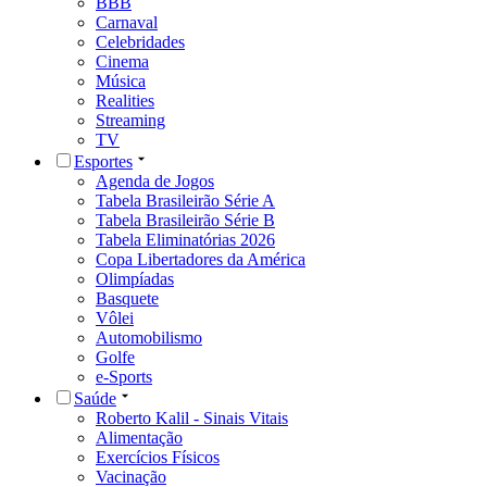
BBB
Carnaval
Celebridades
Cinema
Música
Realities
Streaming
TV
Esportes
Agenda de Jogos
Tabela Brasileirão Série A
Tabela Brasileirão Série B
Tabela Eliminatórias 2026
Copa Libertadores da América
Olimpíadas
Basquete
Vôlei
Automobilismo
Golfe
e-Sports
Saúde
Roberto Kalil - Sinais Vitais
Alimentação
Exercícios Físicos
Vacinação