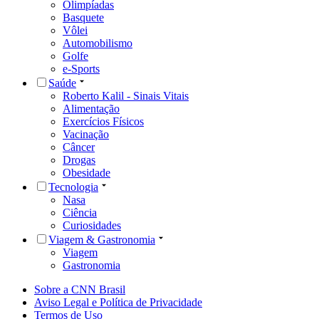
Olimpíadas
Basquete
Vôlei
Automobilismo
Golfe
e-Sports
Saúde
Roberto Kalil - Sinais Vitais
Alimentação
Exercícios Físicos
Vacinação
Câncer
Drogas
Obesidade
Tecnologia
Nasa
Ciência
Curiosidades
Viagem & Gastronomia
Viagem
Gastronomia
Sobre a CNN Brasil
Aviso Legal e Política de Privacidade
Termos de Uso