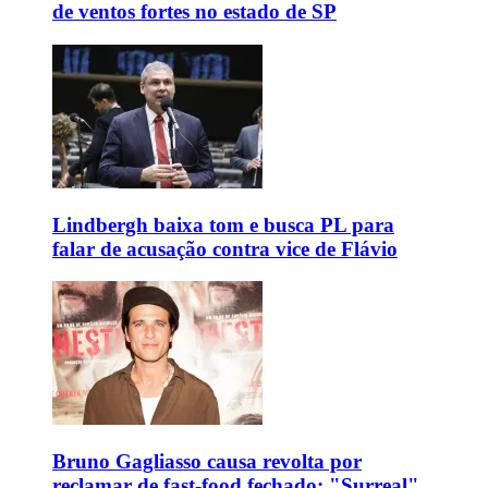
de ventos fortes no estado de SP
Lindbergh baixa tom e busca PL para
falar de acusação contra vice de Flávio
Bruno Gagliasso causa revolta por
reclamar de fast-food fechado: "Surreal"