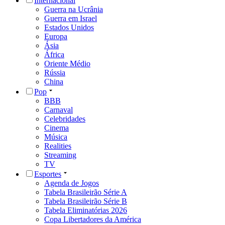
Internacional
Guerra na Ucrânia
Guerra em Israel
Estados Unidos
Europa
Ásia
África
Oriente Médio
Rússia
China
Pop
BBB
Carnaval
Celebridades
Cinema
Música
Realities
Streaming
TV
Esportes
Agenda de Jogos
Tabela Brasileirão Série A
Tabela Brasileirão Série B
Tabela Eliminatórias 2026
Copa Libertadores da América