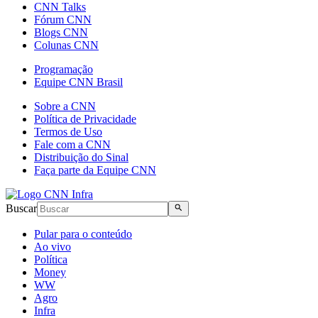
CNN Talks
Fórum CNN
Blogs CNN
Colunas CNN
Programação
Equipe CNN Brasil
Sobre a CNN
Política de Privacidade
Termos de Uso
Fale com a CNN
Distribuição do Sinal
Faça parte da Equipe CNN
Buscar
Pular para o conteúdo
Ao vivo
Política
Money
WW
Agro
Infra