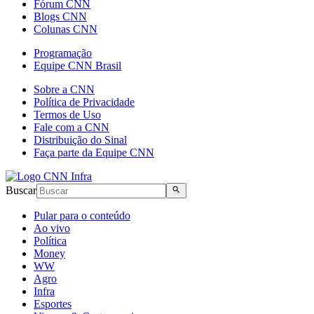
Fórum CNN
Blogs CNN
Colunas CNN
Programação
Equipe CNN Brasil
Sobre a CNN
Política de Privacidade
Termos de Uso
Fale com a CNN
Distribuição do Sinal
Faça parte da Equipe CNN
Buscar
Pular para o conteúdo
Ao vivo
Política
Money
WW
Agro
Infra
Esportes