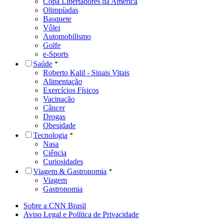
Copa Libertadores da América
Olimpíadas
Basquete
Vôlei
Automobilismo
Golfe
e-Sports
Saúde
Roberto Kalil - Sinais Vitais
Alimentação
Exercícios Físicos
Vacinação
Câncer
Drogas
Obesidade
Tecnologia
Nasa
Ciência
Curiosidades
Viagem & Gastronomia
Viagem
Gastronomia
Sobre a CNN Brasil
Aviso Legal e Política de Privacidade