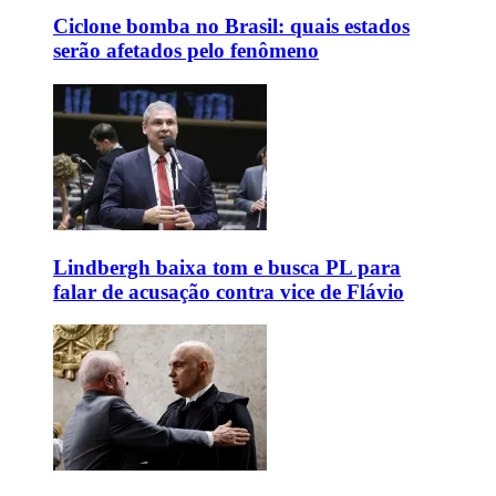
Ciclone bomba no Brasil: quais estados
serão afetados pelo fenômeno
Lindbergh baixa tom e busca PL para
falar de acusação contra vice de Flávio