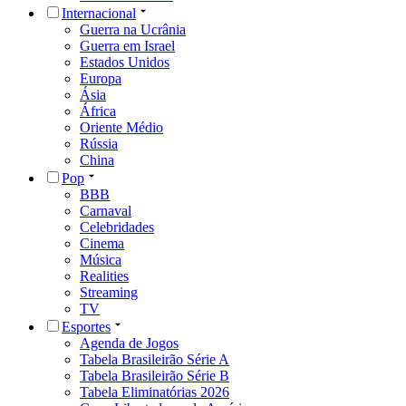
Internacional
Guerra na Ucrânia
Guerra em Israel
Estados Unidos
Europa
Ásia
África
Oriente Médio
Rússia
China
Pop
BBB
Carnaval
Celebridades
Cinema
Música
Realities
Streaming
TV
Esportes
Agenda de Jogos
Tabela Brasileirão Série A
Tabela Brasileirão Série B
Tabela Eliminatórias 2026