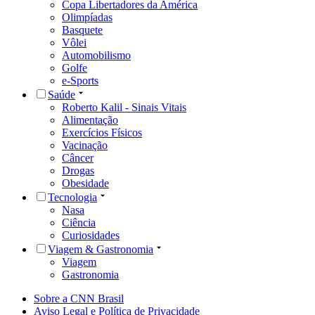
Copa Libertadores da América
Olimpíadas
Basquete
Vôlei
Automobilismo
Golfe
e-Sports
Saúde
Roberto Kalil - Sinais Vitais
Alimentação
Exercícios Físicos
Vacinação
Câncer
Drogas
Obesidade
Tecnologia
Nasa
Ciência
Curiosidades
Viagem & Gastronomia
Viagem
Gastronomia
Sobre a CNN Brasil
Aviso Legal e Política de Privacidade