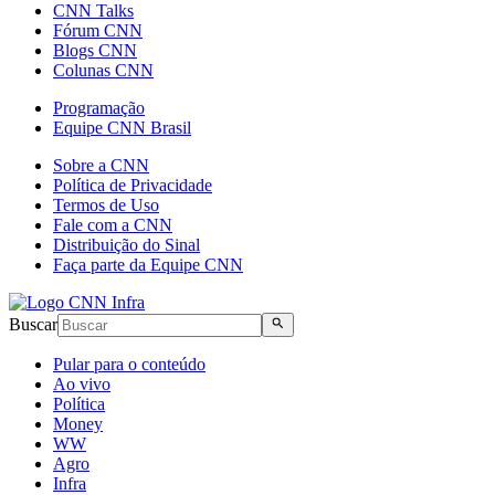
CNN Talks
Fórum CNN
Blogs CNN
Colunas CNN
Programação
Equipe CNN Brasil
Sobre a CNN
Política de Privacidade
Termos de Uso
Fale com a CNN
Distribuição do Sinal
Faça parte da Equipe CNN
Buscar
Pular para o conteúdo
Ao vivo
Política
Money
WW
Agro
Infra