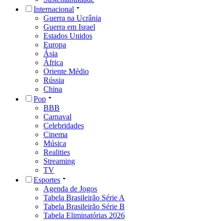
Internacional
Guerra na Ucrânia
Guerra em Israel
Estados Unidos
Europa
Ásia
África
Oriente Médio
Rússia
China
Pop
BBB
Carnaval
Celebridades
Cinema
Música
Realities
Streaming
TV
Esportes
Agenda de Jogos
Tabela Brasileirão Série A
Tabela Brasileirão Série B
Tabela Eliminatórias 2026