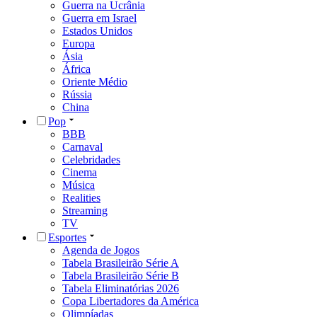
Guerra na Ucrânia
Guerra em Israel
Estados Unidos
Europa
Ásia
África
Oriente Médio
Rússia
China
Pop
BBB
Carnaval
Celebridades
Cinema
Música
Realities
Streaming
TV
Esportes
Agenda de Jogos
Tabela Brasileirão Série A
Tabela Brasileirão Série B
Tabela Eliminatórias 2026
Copa Libertadores da América
Olimpíadas