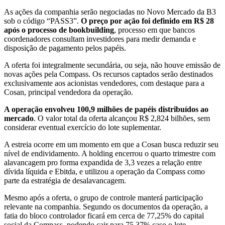
As ações da companhia serão negociadas no Novo Mercado da B3
sob o código “PASS3”.
O preço por ação foi definido em R$ 28
após o processo de bookbuilding
, processo em que bancos
coordenadores consultam investidores para medir demanda e
disposição de pagamento pelos papéis.
A oferta foi integralmente secundária, ou seja, não houve emissão de
novas ações pela Compass. Os recursos captados serão destinados
exclusivamente aos acionistas vendedores, com destaque para a
Cosan, principal vendedora da operação.
A operação envolveu 100,9 milhões de papéis distribuídos ao
mercado
. O valor total da oferta alcançou R$ 2,824 bilhões, sem
considerar eventual exercício do lote suplementar.
A estreia ocorre em um momento em que a Cosan busca reduzir seu
nível de endividamento. A holding encerrou o quarto trimestre com
alavancagem pro forma expandida de 3,3 vezes a relação entre
dívida líquida e Ebitda, e utilizou a operação da Compass como
parte da estratégia de desalavancagem.
Mesmo após a oferta, o grupo de controle manterá participação
relevante na companhia. Segundo os documentos da operação, a
fatia do bloco controlador ficará em cerca de 77,25% do capital
social da Compass, podendo cair para 75,37% caso o lote