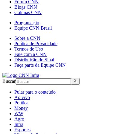
Fórum CNN
Blogs CNN
Colunas CNN
Programação
Equipe CNN Brasil
Sobre a CNN
Política de Privacidade
Termos de Uso
Fale com a CNN
Distribuição do Sinal
Faça parte da Equipe CNN
Buscar
Pular para o conteúdo
Ao vivo
Política
Money
WW
Agro
Infra
Esportes