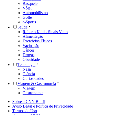
Basquete
Vôlei
Automobilismo
Golfe
e-Sports
Saúde
Roberto Kalil - Sinais Vitais
Alimentação
Exercícios Físicos
Vacinação
Câncer
Drogas
Obesidade
Tecnologia
Nasa
Ciência
Curiosidades
Viagem & Gastronomia
Viagem
Gastronomia
Sobre a CNN Brasil
Aviso Legal e Política de Privacidade
Termos de Uso