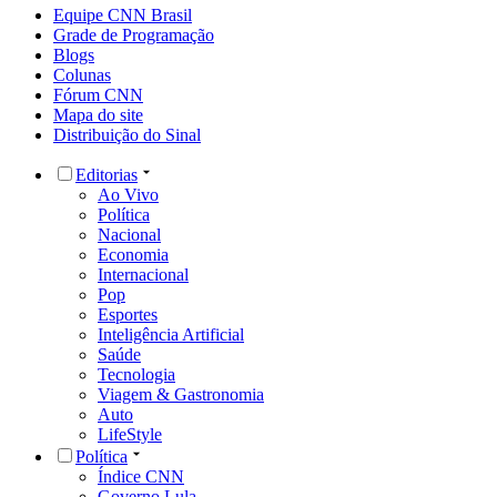
Equipe CNN Brasil
Grade de Programação
Blogs
Colunas
Fórum CNN
Mapa do site
Distribuição do Sinal
Editorias
Ao Vivo
Política
Nacional
Economia
Internacional
Pop
Esportes
Inteligência Artificial
Saúde
Tecnologia
Viagem & Gastronomia
Auto
LifeStyle
Política
Índice CNN
Governo Lula