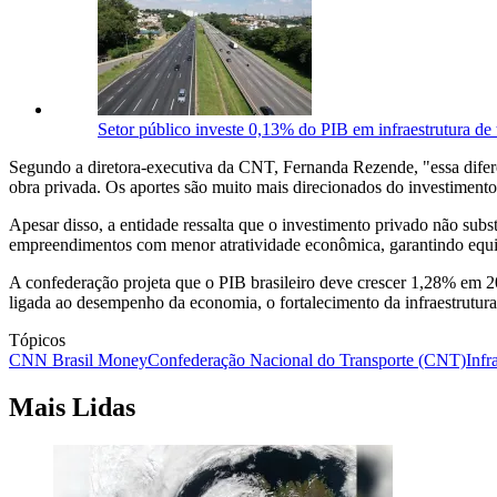
Setor público investe 0,13% do PIB em infraestrutura de
Segundo a diretora-executiva da CNT, Fernanda Rezende, "essa dife
obra privada. Os aportes são muito mais direcionados do investiment
Apesar disso, a entidade ressalta que o investimento privado não subst
empreendimentos com menor atratividade econômica, garantindo equil
A confederação projeta que o PIB brasileiro deve crescer 1,28% em 2
ligada ao desempenho da economia, o fortalecimento da infraestrutura
Tópicos
CNN Brasil Money
Confederação Nacional do Transporte (CNT)
Infr
Mais Lidas