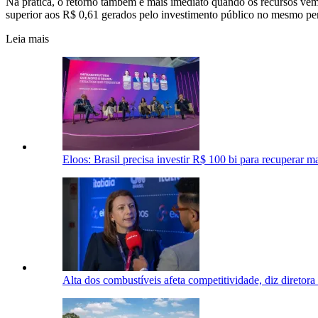
Na prática, o retorno também é mais imediato quando os recursos vêm d
superior aos R$ 0,61 gerados pelo investimento público no mesmo pe
Leia mais
Eloos: Brasil precisa investir R$ 100 bi para recuperar m
Alta dos combustíveis afeta competitividade, diz direto