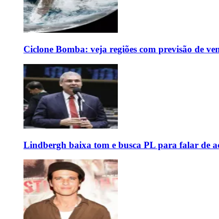
Ciclone Bomba: veja regiões com previsão de ven
Lindbergh baixa tom e busca PL para falar de ac