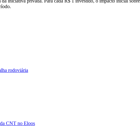
a iniciativa privada. Para cada R$ 1 investido, o impacto inicial sobr
ríodo.
alha rodoviária
ra da CNT no Eloos