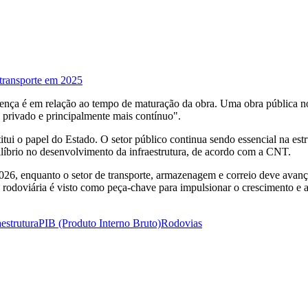
 transporte em 2025
rença é em relação ao tempo de maturação da obra. Uma obra pública
o privado e principalmente mais contínuo".
itui o papel do Estado. O setor público continua sendo essencial na est
íbrio no desenvolvimento da infraestrutura, de acordo com a CNT.
026, enquanto o setor de transporte, armazenagem e correio deve avan
 rodoviária é visto como peça-chave para impulsionar o crescimento e 
aestrutura
PIB (Produto Interno Bruto)
Rodovias