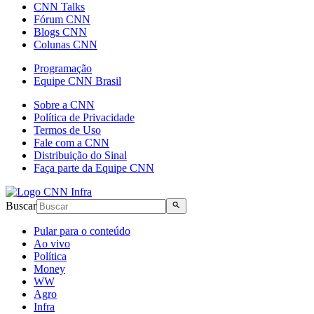
CNN Talks
Fórum CNN
Blogs CNN
Colunas CNN
Programação
Equipe CNN Brasil
Sobre a CNN
Política de Privacidade
Termos de Uso
Fale com a CNN
Distribuição do Sinal
Faça parte da Equipe CNN
Buscar
Pular para o conteúdo
Ao vivo
Política
Money
WW
Agro
Infra