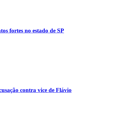
tos fortes no estado de SP
usação contra vice de Flávio