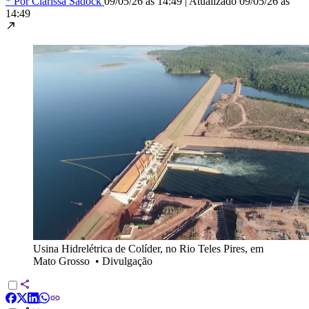
* Por Clarissa Sadock
09/05/26 às 14:49
|
Atualizado
09/05/26 às
14:49
Usina Hidrelétrica de Colíder, no Rio Teles Pires, em
Mato Grosso
•
Divulgação