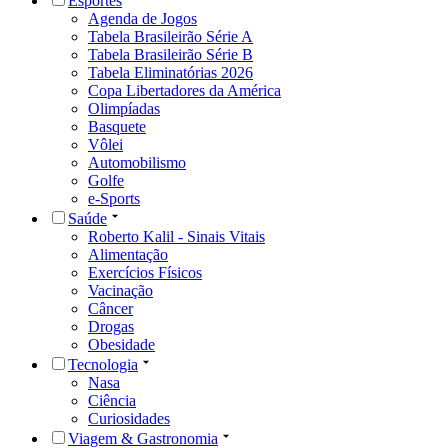
Esportes
Agenda de Jogos
Tabela Brasileirão Série A
Tabela Brasileirão Série B
Tabela Eliminatórias 2026
Copa Libertadores da América
Olimpíadas
Basquete
Vôlei
Automobilismo
Golfe
e-Sports
Saúde
Roberto Kalil - Sinais Vitais
Alimentação
Exercícios Físicos
Vacinação
Câncer
Drogas
Obesidade
Tecnologia
Nasa
Ciência
Curiosidades
Viagem & Gastronomia