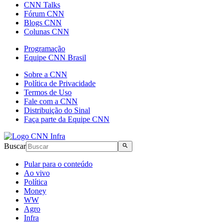
CNN Talks
Fórum CNN
Blogs CNN
Colunas CNN
Programação
Equipe CNN Brasil
Sobre a CNN
Política de Privacidade
Termos de Uso
Fale com a CNN
Distribuição do Sinal
Faça parte da Equipe CNN
Buscar
Pular para o conteúdo
Ao vivo
Política
Money
WW
Agro
Infra