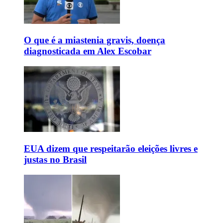
O que é a miastenia gravis, doença
diagnosticada em Alex Escobar
EUA dizem que respeitarão eleições livres e
justas no Brasil