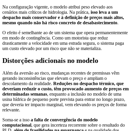
Na configuração vigente, o modelo atribui peso elevado aos
cenários mais críticos de hidrologia. Na prática,
isso leva a um
despacho mais conservador e à definição de preços mais altos,
mesmo quando não há risco concreto de desabastecimento
.
O efeito é semelhante ao de um sistema que opera permanentemente
em modo de contingência. Como um motorista que reduz
drasticamente a velocidade em uma estrada segura, o sistema paga
um custo elevado por um risco que não se materializa.
Distorções adicionais no modelo
Além da aversão ao risco, mudanças recentes de premissas vêm
gerando inconsistências que elevam o preço e ampliam o
descolamento da realidade.
Reduções no despacho térmico, que
deveriam reduzir o custo, têm provocado aumento de preços em
determinadas semanas
, enquanto a inclusão no modelo de uma
usina hídrica de pequeno porte prevista para entrar no longo prazo,
que deveria ter impacto marginal, vem elevando os preços de forma
relevante.
Soma-se a isso
a falta de convergência do modelo
computacional
, que gera incerteza recorrente sobre o resultado do
PLD,
além de fragilidades na governança
e na qualidade dos