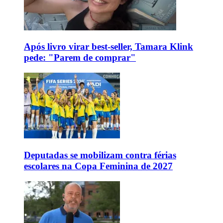
Após livro virar best-seller, Tamara Klink
pede: "Parem de comprar"
Deputadas se mobilizam contra férias
escolares na Copa Feminina de 2027