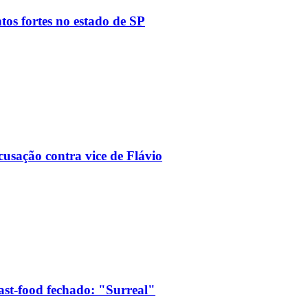
tos fortes no estado de SP
usação contra vice de Flávio
ast-food fechado: "Surreal"