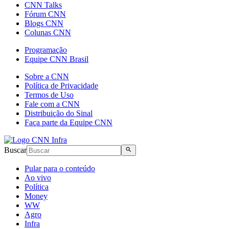
CNN Talks
Fórum CNN
Blogs CNN
Colunas CNN
Programação
Equipe CNN Brasil
Sobre a CNN
Política de Privacidade
Termos de Uso
Fale com a CNN
Distribuição do Sinal
Faça parte da Equipe CNN
Buscar
Pular para o conteúdo
Ao vivo
Política
Money
WW
Agro
Infra