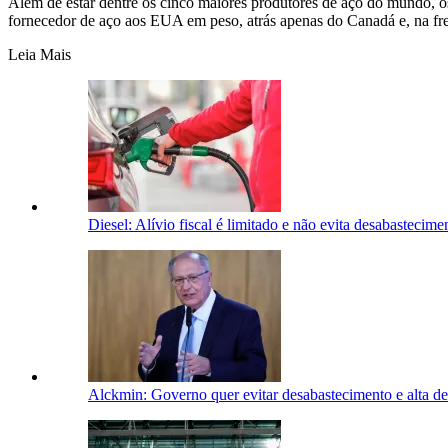
Além de estar dentre os cinco maiores produtores de aço do mundo, o
fornecedor de aço aos EUA em peso, atrás apenas do Canadá e, na fr
Leia Mais
Diesel: Alívio fiscal é limitado e não evita desabastecime
Alckmin: Governo quer evitar desabastecimento e alta d