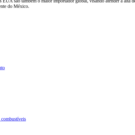
s EUA são também o maior importador global, visando atender a alta d
ente do México.
nto
e combustíveis