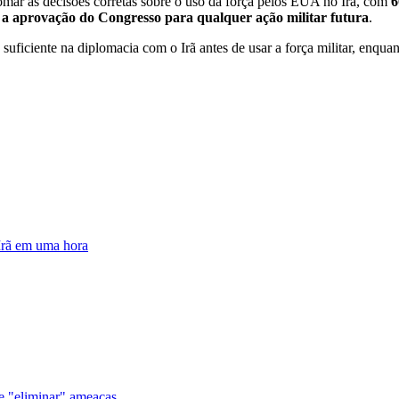
omar as decisões corretas sobre o uso da força pelos EUA no Irã, com
6
 a aprovação do Congresso para qualquer ação militar futura
.
uficiente na diplomacia com o Irã antes de usar a força militar, enqu
 Irã em uma hora
de "eliminar" ameaças