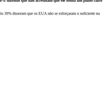
0% dizendo que não acreditam que ele tenha um plano claro
anto 39% disseram que os EUA não se esforçaram o suficiente na