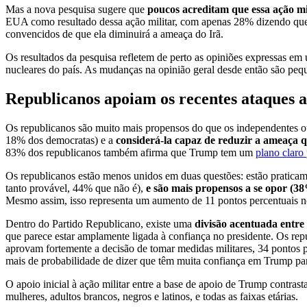
Mas a nova pesquisa sugere que
poucos acreditam que essa ação mi
EUA como resultado dessa ação militar, com apenas 28% dizendo que 
convencidos de que ela diminuirá a ameaça do Irã.
Os resultados da pesquisa refletem de perto as opiniões expressas e
nucleares do país. As mudanças na opinião geral desde então são peque
Republicanos apoiam os recentes ataques a
Os republicanos são muito mais propensos do que os independentes 
18% dos democratas) e a
considerá-la capaz de reduzir a ameaça 
83% dos republicanos também afirma que Trump tem um
plano claro 
Os republicanos estão menos unidos em duas questões: estão praticam
tanto provável, 44% que não é),
e são mais propensos a se opor (38
Mesmo assim, isso representa um aumento de 11 pontos percentuais no
Dentro do Partido Republicano, existe uma
divisão acentuada entr
que parece estar amplamente ligada à confiança no presidente. Os 
aprovam fortemente a decisão de tomar medidas militares, 34 pontos p
mais de probabilidade de dizer que têm muita confiança em Trump para
O apoio inicial à ação militar entre a base de apoio de Trump contra
mulheres, adultos brancos, negros e latinos, e todas as faixas etárias.