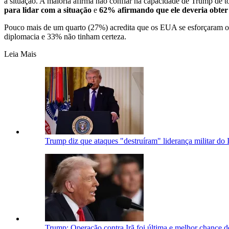
a situação. A maioria afirma não confiar na capacidade de Trump de t
para lidar com a situação
e
62% afirmando que ele deveria obter
Pouco mais de um quarto (27%) acredita que os EUA se esforçaram o s
diplomacia e 33% não tinham certeza.
Leia Mais
Trump diz que ataques "destruíram" liderança militar do
Trump: Operação contra Irã foi última e melhor chance 