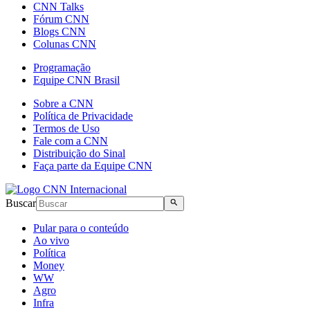
CNN Talks
Fórum CNN
Blogs CNN
Colunas CNN
Programação
Equipe CNN Brasil
Sobre a CNN
Política de Privacidade
Termos de Uso
Fale com a CNN
Distribuição do Sinal
Faça parte da Equipe CNN
Buscar
Pular para o conteúdo
Ao vivo
Política
Money
WW
Agro
Infra