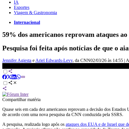
IA
Esportes
Viagem & Gastronomia
Internacional
59% dos americanos reprovam ataques ao 
Pesquisa foi feita após notícias de que o a
Jennifer Agiesta
e
Ariel Edwards-Levy
, da CNN
02/03/26 às 14:55
|
A
59% dos americanos reprovam ataques ao Irã, aponta pesquisa 
Compartilhar matéria
Quase seis em cada dez americanos reprovam a decisão dos Estados Un
de acordo com uma nova pesquisa da CNN conduzida pela SSRS.
A pesquisa, realizada logo após os
ataques dos EUA e de Israel que de