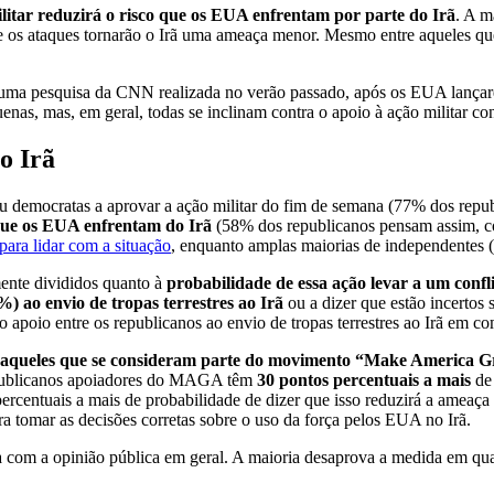
litar reduzirá o risco que os EUA enfrentam por parte do Irã
. A m
os ataques tornarão o Irã uma ameaça menor. Mesmo entre aqueles que
m uma pesquisa da CNN realizada no verão passado, após os EUA lançare
nas, mas, em geral, todas se inclinam contra o apoio à ação militar cont
o Irã
ou democratas a aprovar a ação militar do fim de semana (77% dos re
que os EUA enfrentam do Irã
(58% dos republicanos pensam assim, c
para lidar com a situação
, enquanto amplas maiorias de independentes 
ente divididos quanto à
probabilidade de essa ação levar a um confl
%) ao envio de tropas terrestres ao Irã
ou a dizer que estão incertos 
 apoio entre os republicanos ao envio de tropas terrestres ao Irã em 
e aqueles que se consideram parte do movimento “Make America
republicanos apoiadores do MAGA têm
30 pontos percentuais a mais
de 
ercentuais a mais de probabilidade de dizer que isso reduzirá a ameaça
 tomar as decisões corretas sobre o uso da força pelos EUA no Irã.
sta com a opinião pública em geral. A maioria desaprova a medida em q