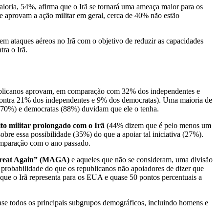
aioria, 54%, afirma que o Irã se tornará uma ameaça maior para os
 aprovam a ação militar em geral, cerca de 40% não estão
m ataques aéreos no Irã com o objetivo de reduzir as capacidades
ra o Irã.
publicanos aprovam, em comparação com 32% dos independentes e
ontra 21% dos independentes e 9% dos democratas). Uma maioria de
(70%) e democratas (88%) duvidam que ele o tenha.
ito militar prolongado com o Irã
(44% dizem que é pelo menos um
sobre essa possibilidade (35%) do que a apoiar tal iniciativa (27%).
comparação com o ano passado.
 Great Again” (MAGA)
e aqueles que não se consideram, uma divisão
probabilidade do que os republicanos não apoiadores de dizer que
 que o Irã representa para os EUA e quase 50 pontos percentuais a
uase todos os principais subgrupos demográficos, incluindo homens e