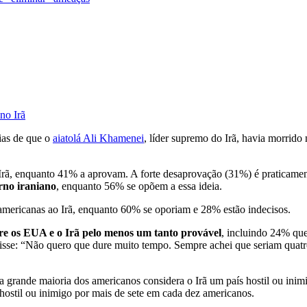
no Irã
cias de que o
aiatolá Ali Khamenei
, líder supremo do Irã, havia morrido 
o Irã, enquanto 41% a aprovam. A forte desaprovação (31%) é praticam
rno iraniano
, enquanto 56% se opõem a essa ideia.
 americanas ao Irã, enquanto 60% se oporiam e 28% estão indecisos.
tre os EUA e o Irã pelo menos um tanto provável
, incluindo 24% qu
 disse: “Não quero que dure muito tempo. Sempre achei que seriam qua
a grande maioria dos americanos considera o Irã um país hostil ou in
hostil ou inimigo por mais de sete em cada dez americanos.