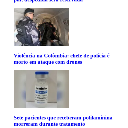
Violência na Colômbia: chefe de polícia é
morto em ataque com drones
Sete pacientes que receberam polilaminina
morreram durante tratamento