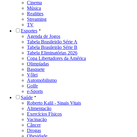
Cinema
Música
Realities
Streaming
TV
Esportes
Agenda de Jogos
Tabela Brasileirão Série A
Tabela Brasileirão Série B
Tabela Eliminatórias 2026
Copa Libertadores da América
Olimpíadas
Basquete
Vôlei
Automobilismo
Golfe
e-Sports
Saúde
Roberto Kalil - Sinais Vitais
Alimentação
Exercícios Físicos
Vacinação
Câncer
Drogas
Obesidade