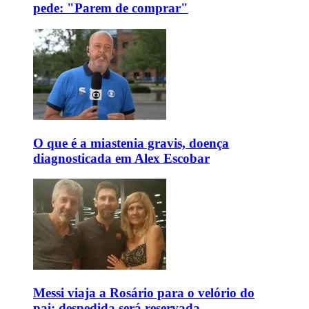
pede: "Parem de comprar"
O que é a miastenia gravis, doença
diagnosticada em Alex Escobar
Messi viaja a Rosário para o velório do
pai; despedida será reservada