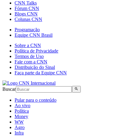
CNN Talks
Fórum CNN
Blogs CNN
Colunas CNN
Programação
Equipe CNN Brasil
Sobre a CNN
Política de Privacidade
Termos de Uso
Fale com a CNN
Distribuição do Sinal
Faça parte da Equipe CNN
Buscar
Pular para o conteúdo
Ao vivo
Política
Money
WW
Agro
Infra