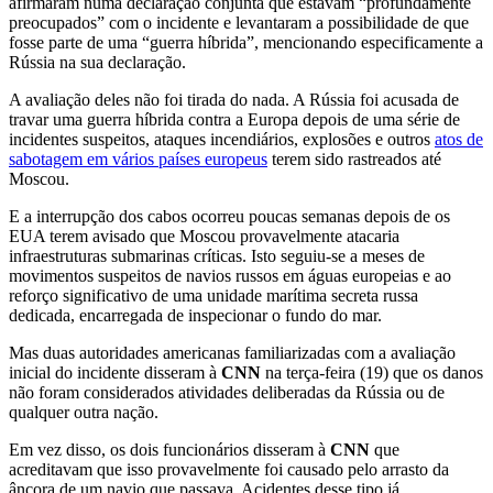
afirmaram numa declaração conjunta que estavam “profundamente
preocupados” com o incidente e levantaram a possibilidade de que
fosse parte de uma “guerra híbrida”, mencionando especificamente a
Rússia na sua declaração.
A avaliação deles não foi tirada do nada. A Rússia foi acusada de
travar uma guerra híbrida contra a Europa depois de uma série de
incidentes suspeitos, ataques incendiários, explosões e outros
atos de
sabotagem em vários países europeus
terem sido rastreados até
Moscou.
E a interrupção dos cabos ocorreu poucas semanas depois de os
EUA terem avisado que Moscou provavelmente atacaria
infraestruturas submarinas críticas. Isto seguiu-se a meses de
movimentos suspeitos de navios russos em águas europeias e ao
reforço significativo de uma unidade marítima secreta russa
dedicada, encarregada de inspecionar o fundo do mar.
Mas duas autoridades americanas familiarizadas com a avaliação
inicial do incidente disseram à
CNN
na terça-feira (19) que os danos
não foram considerados atividades deliberadas da Rússia ou de
qualquer outra nação.
Em vez disso, os dois funcionários disseram à
CNN
que
acreditavam que isso provavelmente foi causado pelo arrasto da
âncora de um navio que passava. Acidentes desse tipo já