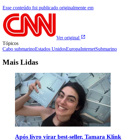
Esse conteúdo foi publicado originalmente em
Ver original
Tópicos
Cabo submarino
Estados Unidos
Europa
Internet
Submarino
Mais Lidas
Após livro virar best-seller, Tamara Klink