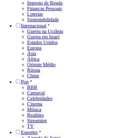
Imposto de Renda
Finanças Pessoais
Loterias
Sustentabilidade
Internacional
Guerra na Ucrânia
Guerra em Israel
Estados Unidos
Europa
Ásia
África
Oriente Médio
Rússia
China
Pop
BBB
Carnaval
Celebridades
Cinema
Música
Realities
Streaming
TV
Esportes
Agenda de Jogos