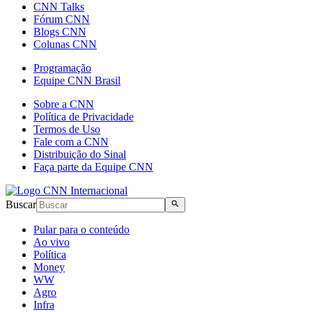
CNN Talks
Fórum CNN
Blogs CNN
Colunas CNN
Programação
Equipe CNN Brasil
Sobre a CNN
Política de Privacidade
Termos de Uso
Fale com a CNN
Distribuição do Sinal
Faça parte da Equipe CNN
Buscar
Pular para o conteúdo
Ao vivo
Política
Money
WW
Agro
Infra