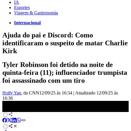
IA
Esportes
Viagem & Gastronomia
Internacional
Ajuda do pai e Discord: Como
identificaram o suspeito de matar Charlie
Kirk
Tyler Robinson foi detido na noite de
quinta-feira (11); influenciador trumpista
foi assassinado com um tiro
Holly Yan
, da CNN
12/09/25 às 16:34
|
Atualizado
12/09/25 às
16:36
Suspeito de matar Charlie Kirk foi convencido pelo pai a se
entregar, dizem autoridades | LIVE CNN