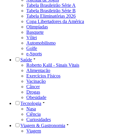
Tabela Brasileirão Série A
Tabela Brasileirão Série B
Tabela Eliminatórias 2026
Copa Libertadores da América
Olimpíadas
Basquete
Vôlei
Automobilismo
Golfe
e-Sports
Saúde
Roberto Kalil - Sinais Vitais
Alimentação
Exercícios Físicos
Vacinação
Câncer
Drogas
Obesidade
Tecnologia
Nasa
Ciência
Curiosidades
Viagem & Gastronomia
Viagem