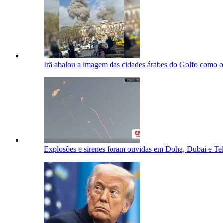
Irã abalou a imagem das cidades árabes do Golfo como oá
Explosões e sirenes foram ouvidas em Doha, Dubai e Te