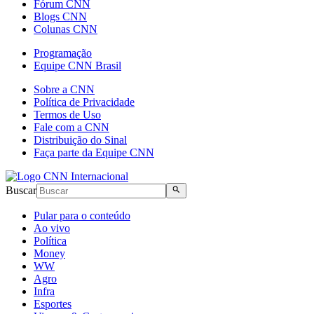
Fórum CNN
Blogs CNN
Colunas CNN
Programação
Equipe CNN Brasil
Sobre a CNN
Política de Privacidade
Termos de Uso
Fale com a CNN
Distribuição do Sinal
Faça parte da Equipe CNN
Buscar
Pular para o conteúdo
Ao vivo
Política
Money
WW
Agro
Infra
Esportes