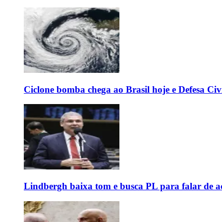
Ciclone bomba chega ao Brasil hoje e Defesa Civi
Lindbergh baixa tom e busca PL para falar de ac