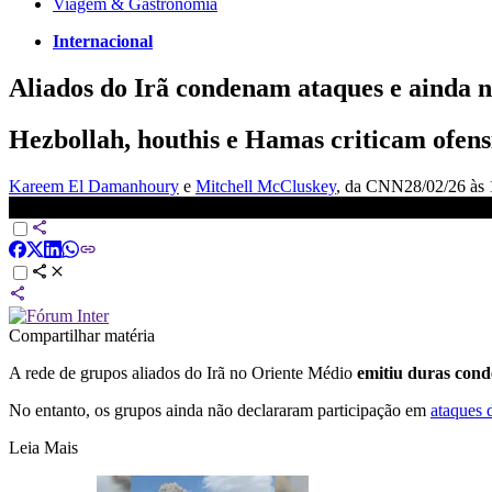
Viagem & Gastronomia
Internacional
Aliados do Irã condenam ataques e ainda 
Hezbollah, houthis e Hamas criticam ofens
Kareem El Damanhoury
e
Mitchell McCluskey
, da CNN
28/02/26 às 
Ataque dos EUA-Israel contra Irã: Autoridades mundiais reagem à
Compartilhar matéria
A rede de grupos aliados do Irã no Oriente Médio
emitiu duras cond
No entanto, os grupos ainda não declararam participação em
ataques d
Leia Mais