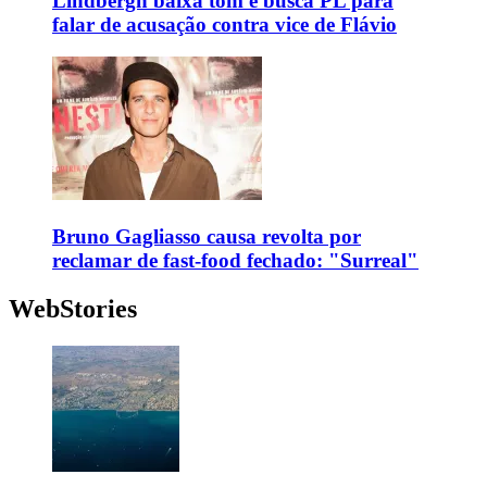
Lindbergh baixa tom e busca PL para
falar de acusação contra vice de Flávio
Bruno Gagliasso causa revolta por
reclamar de fast-food fechado: "Surreal"
WebStories