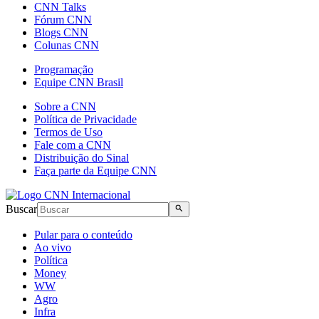
CNN Talks
Fórum CNN
Blogs CNN
Colunas CNN
Programação
Equipe CNN Brasil
Sobre a CNN
Política de Privacidade
Termos de Uso
Fale com a CNN
Distribuição do Sinal
Faça parte da Equipe CNN
Buscar
Pular para o conteúdo
Ao vivo
Política
Money
WW
Agro
Infra