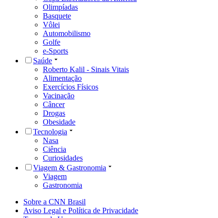
Olimpíadas
Basquete
Vôlei
Automobilismo
Golfe
e-Sports
Saúde
Roberto Kalil - Sinais Vitais
Alimentação
Exercícios Físicos
Vacinação
Câncer
Drogas
Obesidade
Tecnologia
Nasa
Ciência
Curiosidades
Viagem & Gastronomia
Viagem
Gastronomia
Sobre a CNN Brasil
Aviso Legal e Política de Privacidade