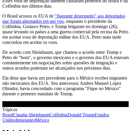
Esses voos de deportação também causaram protestos do Brasil e da
Colômbia nos últimos dias.
O Brasil acusou os EUA de
"flagrante desrespeito" aos deportados
que foram algemados em um voo
, enquanto o presidente da
Colômbia, Gustavo Petro, e Trump brigaram no domingo (26),
quase levando os países a uma guerra comercial pela recusa da Petro
em aceitar voos de deportação militar dos EUA. Petro mais tarde
concordou em aceitar os voos.
De acordo com Sheinbaum, que chamou o acordo entre Trump e
Petro de "bom", o governo mexicano e o governo dos EUA estavam
constantemente em negociações sobre questões de imigração e
outros acordos poderiam ser alcançados nos próximos dias.
Ela disse que havia um precedente para o México receber migrantes
não mexicanos dos EUA. Seu antecessor, Andres Manuel Lopez
Obrador, havia concordado com o programa "Fique no México"
durante o primeiro mandato de Trump.
Tópicos
Brasil
Claudia Sheinbaum
Colômbia
Donald Trump
Estados
Unidos
Imigrantes
México