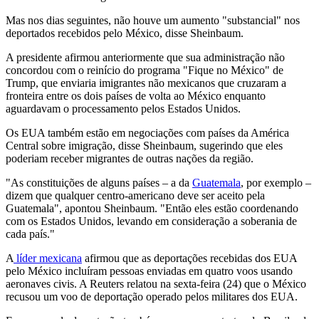
Mas nos dias seguintes, não houve um aumento "substancial" nos
deportados recebidos pelo México, disse Sheinbaum.
A presidente afirmou anteriormente que sua administração não
concordou com o reinício do programa "Fique no México" de
Trump, que enviaria imigrantes não mexicanos que cruzaram a
fronteira entre os dois países de volta ao México enquanto
aguardavam o processamento pelos Estados Unidos.
Os EUA também estão em negociações com países da América
Central sobre imigração, disse Sheinbaum, sugerindo que eles
poderiam receber migrantes de outras nações da região.
"As constituições de alguns países – a da
Guatemala
, por exemplo –
dizem que qualquer centro-americano deve ser aceito pela
Guatemala", apontou Sheinbaum. "Então eles estão coordenando
com os Estados Unidos, levando em consideração a soberania de
cada país."
A
líder mexicana
afirmou que as deportações recebidas dos EUA
pelo México incluíram pessoas enviadas em quatro voos usando
aeronaves civis. A Reuters relatou na sexta-feira (24) que o México
recusou um voo de deportação operado pelos militares dos EUA.