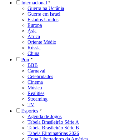
Internacional
Guerra na Ucrânia
Guerra em Israel
Estados Unidos
Europa
Ásia
África
Oriente Médio
Rússia
China
Pop
BBB
Carnaval
Celebridades
Cinema
Música
Realities
Streaming
TV
Esportes
Agenda de Jogos
Tabela Brasileirão Série A
Tabela Brasileirão Série B
Tabela Eliminatórias 2026
Copa Libertadores da América