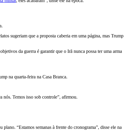
a militar
, eles acabaram”, disse ele na época.
a.
relatos sugeriam que a proposta caberia em uma página, mas Trump
bjetivos da guerra é garantir que o Irã nunca possa ter uma arma
ump na quarta-feira na Casa Branca.
 nós. Temos isso sob controle”, afirmou.
eu plano. “Estamos semanas à frente do cronograma”, disse ele na