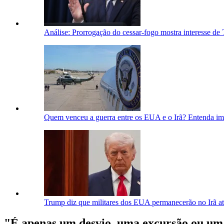
Análise: Prorrogação do cessar-fogo mostra interesse de
Quem venceu a guerra entre os EUA e o Irã? Entenda im
Trump diz que militares dos EUA permanecerão no Irã at
"É apenas um desvio, uma excursão ou um