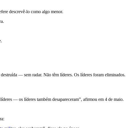
refere descrevê-lo como algo menor.
ra.
e.
estruída — sem radar. Não têm líderes. Os líderes foram eliminados.
s líderes — os líderes também desapareceram”, afirmou em 4 de maio.
ra: