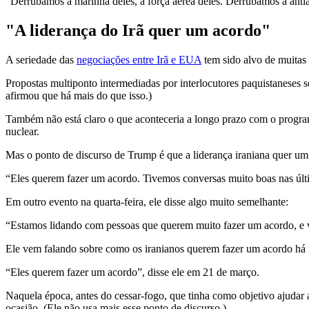
“Derrubamos a marinha deles, a força aérea deles. Derrubamos a antia
"A liderança do Irã quer um acordo"
A seriedade das
negociações entre Irã e EUA
tem sido alvo de muitas
Propostas multiponto intermediadas por interlocutores paquistaneses
afirmou que há mais do que isso.)
Também não está claro o que aconteceria a longo prazo com o program
nuclear.
Mas o ponto de discurso de Trump é que a liderança iraniana quer um
“Eles querem fazer um acordo. Tivemos conversas muito boas nas últi
Em outro evento na quarta-feira, ele disse algo muito semelhante:
“Estamos lidando com pessoas que querem muito fazer um acordo, e ve
Ele vem falando sobre como os iranianos querem fazer um acordo há
“Eles querem fazer um acordo”, disse ele em 21 de março.
Naquela época, antes do cessar-fogo, que tinha como objetivo ajudar 
ocasião. (Ele não usa mais esse ponto de discurso.)