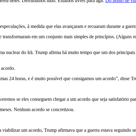
érea deles. Derrubamos tudo. Estamos livres para agir.
Do ponto de vist
 especulações, à medida que elas avançaram e recuaram durante a guerr
 se transformaram em um conjunto mais simples de princípios. (Alguns 
a nuclear do Irã. Trump afirma há muito tempo que um dos principais o
 acordo.
mas 24 horas, e é muito possível que consigamos um acordo”, disse Tr
remos se eles conseguem chegar a um acordo que seja satisfatório para
 meses. Nenhum acordo se concretizou.
a viabilizar um acordo, Trump afirmava que a guerra estava seguindo s