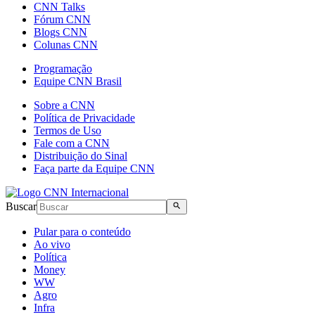
CNN Talks
Fórum CNN
Blogs CNN
Colunas CNN
Programação
Equipe CNN Brasil
Sobre a CNN
Política de Privacidade
Termos de Uso
Fale com a CNN
Distribuição do Sinal
Faça parte da Equipe CNN
Buscar
Pular para o conteúdo
Ao vivo
Política
Money
WW
Agro
Infra