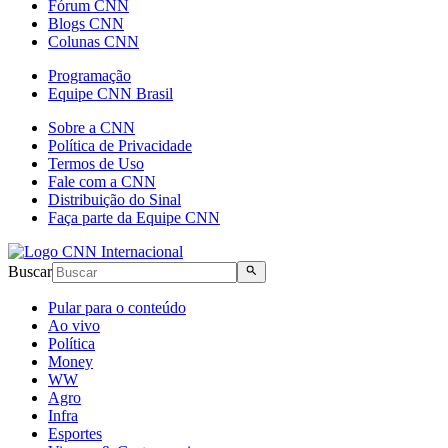
Fórum CNN
Blogs CNN
Colunas CNN
Programação
Equipe CNN Brasil
Sobre a CNN
Política de Privacidade
Termos de Uso
Fale com a CNN
Distribuição do Sinal
Faça parte da Equipe CNN
Buscar
Pular para o conteúdo
Ao vivo
Política
Money
WW
Agro
Infra
Esportes