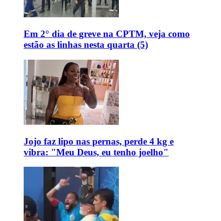
Em 2° dia de greve na CPTM, veja como
estão as linhas nesta quarta (5)
Jojo faz lipo nas pernas, perde 4 kg e
vibra: "Meu Deus, eu tenho joelho"