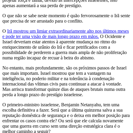
projetar força e falhar, devido às intercepções israelenses, isso
apenas aumentará a sua perda de prestígio.
O que não se sabe neste momento é quão fervorosamente o Irã sente
que precisa de ser arrastado para o conflito.
O
Irã mostrou um limiar extraordinariamente alto nos últimos meses
e pode ter uma visão de mais longo prazo em mãos.
O Ocidente e
Israel deveriam estar atentos à aparente mudança no ritmo do
enriquecimento de urânio do Irã e ficar petrificados com a
possibilidade de perderem a guerra mais ampla de não proliferação
numa região incapaz de recuar à beira do abismo.
No entanto, mais profundamente, são os próximos passos de Israel
que mais importam. Israel mostrou que tem a vantagem na
inteligência, no poderio militar e na tolerância à condenação
internacional das vítimas civis para continuar a atacar à vontade.
Mas arrisca transformar quinze dias de ataques brutais numa outra
perda a longo prazo do prestígio israelense.
O primeiro-ministro israelense, Benjamin Netanyahu, tem uma
escolha definitiva a fazer. Será que a última quinzena salva a sua
reputação doméstica de segurança e o deixa em melhor posição para
enfrentar os casos contra ele? Ou será que ele calcula novamente
que uma guerra em curso sem uma direção estratégica clara é o
melhor caminho a seguir?