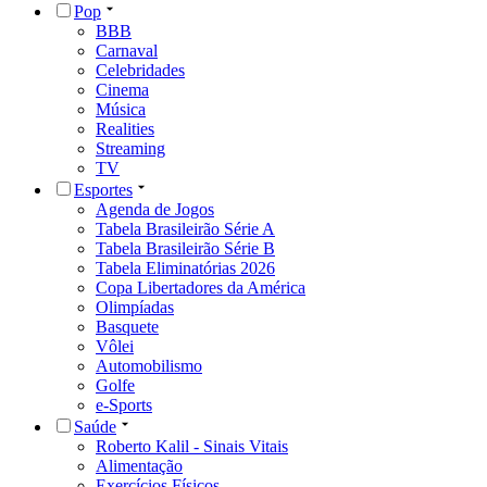
Pop
BBB
Carnaval
Celebridades
Cinema
Música
Realities
Streaming
TV
Esportes
Agenda de Jogos
Tabela Brasileirão Série A
Tabela Brasileirão Série B
Tabela Eliminatórias 2026
Copa Libertadores da América
Olimpíadas
Basquete
Vôlei
Automobilismo
Golfe
e-Sports
Saúde
Roberto Kalil - Sinais Vitais
Alimentação
Exercícios Físicos