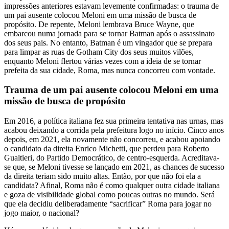
impressões anteriores estavam levemente confirmadas: o trauma de
um pai ausente colocou Meloni em uma missão de busca de
propósito. De repente, Meloni lembrava Bruce Wayne, que
embarcou numa jornada para se tornar Batman após o assassinato
dos seus pais. No entanto, Batman é um vingador que se prepara
para limpar as ruas de Gotham City dos seus muitos vilões,
enquanto Meloni flertou várias vezes com a ideia de se tornar
prefeita da sua cidade, Roma, mas nunca concorreu com vontade.
Trauma de um pai ausente colocou Meloni em uma
missão de busca de propósito
Em 2016, a política italiana fez sua primeira tentativa nas urnas, mas
acabou deixando a corrida pela prefeitura logo no início. Cinco anos
depois, em 2021, ela novamente não concorreu, e acabou apoiando
o candidato da direita Enrico Michetti, que perdeu para Roberto
Gualtieri, do Partido Democrático, de centro-esquerda. Acreditava-
se que, se Meloni tivesse se lançado em 2021, as chances de sucesso
da direita teriam sido muito altas. Então, por que não foi ela a
candidata? Afinal, Roma não é como qualquer outra cidade italiana
e goza de visibilidade global como poucas outras no mundo. Será
que ela decidiu deliberadamente “sacrificar” Roma para jogar no
jogo maior, o nacional?