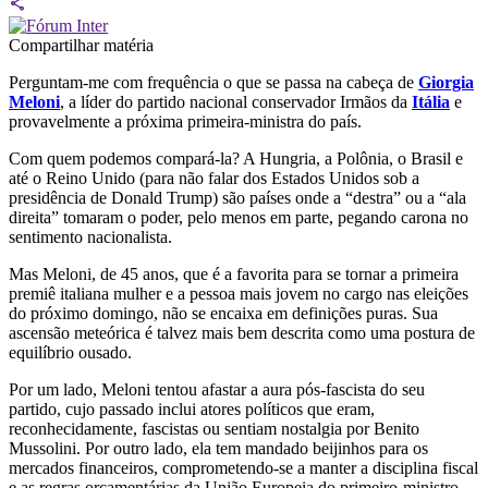
Compartilhar matéria
Perguntam-me com frequência o que se passa na cabeça de
Giorgia
Meloni
, a líder do partido nacional conservador Irmãos da
Itália
e
provavelmente a próxima primeira-ministra do país.
Com quem podemos compará-la? A Hungria, a Polônia, o Brasil e
até o Reino Unido (para não falar dos Estados Unidos sob a
presidência de Donald Trump) são países onde a “destra” ou a “ala
direita” tomaram o poder, pelo menos em parte, pegando carona no
sentimento nacionalista.
Mas Meloni, de 45 anos, que é a favorita para se tornar a primeira
premiê italiana mulher e a pessoa mais jovem no cargo nas eleições
do próximo domingo, não se encaixa em definições puras. Sua
ascensão meteórica é talvez mais bem descrita como uma postura de
equilíbrio ousado.
Por um lado, Meloni tentou afastar a aura pós-fascista do seu
partido, cujo passado inclui atores políticos que eram,
reconhecidamente, fascistas ou sentiam nostalgia por Benito
Mussolini. Por outro lado, ela tem mandado beijinhos para os
mercados financeiros, comprometendo-se a manter a disciplina fiscal
e as regras orçamentárias da União Europeia do primeiro-ministro