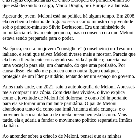
que está deixando o cargo, Mario Draghi, pró-Europa e atlantista.
Apesar de jovem, Meloni está na política há algum tempo. Em 2008,
ela recebeu o batismo de fogo ao servir como ministra da juventude
sob o primeiro-ministro Silvio Berlusconi. Era um ministério de
importância relativamente pequena, mas o consenso era que Meloni
estava sendo preparada para o poder.
Na época, eu era um jovem “consigliere” (conselheiro) no Tesouro
italiano, e senti que talvez Meloni tivesse mais a mostrar. Parecia que
ela havia literalmente consagrado sua vida à política; parecia mais
uma vocação para ela, um chamado, do que uma profissão. Por
causa disso, ela não me pareceu como outra figura qualquer,
protegida de um líder partidário, tentando ter um espaço no governo.
Anos mais tarde, em 2021, saiu a autobiografia de Meloni. Apressei-
me a comprar uma cópia. Com detalhes vívidos, o livro explica
como a juventude de Meloni foi dolorosa, e como foi importante
para ela se tornar uma militante partidária. O pai de Meloni
abandonou tanto ela como sua irmã Arianna ainda crianças, e o
movimento social italiano de direita preencheu esta lacuna. Mais
tarde, ela ajudaria a fundar o movimento político separatista Irmãos
da Itália.
Ao aprender sobre a criação de Meloni, pensei que as minhas