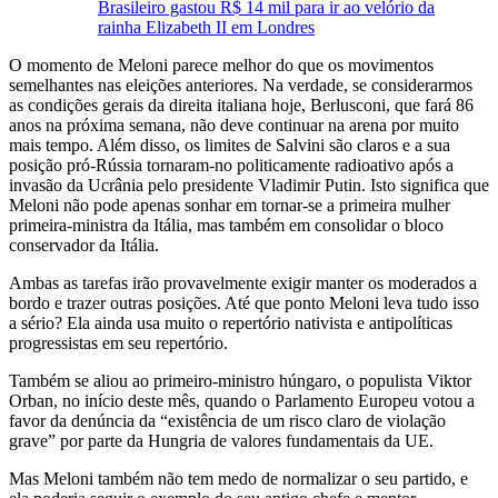
Brasileiro gastou R$ 14 mil para ir ao velório da
rainha Elizabeth II em Londres
O momento de Meloni parece melhor do que os movimentos
semelhantes nas eleições anteriores. Na verdade, se considerarmos
as condições gerais da direita italiana hoje, Berlusconi, que fará 86
anos na próxima semana, não deve continuar na arena por muito
mais tempo. Além disso, os limites de Salvini são claros e a sua
posição pró-Rússia tornaram-no politicamente radioativo após a
invasão da Ucrânia pelo presidente Vladimir Putin. Isto significa que
Meloni não pode apenas sonhar em tornar-se a primeira mulher
primeira-ministra da Itália, mas também em consolidar o bloco
conservador da Itália.
Ambas as tarefas irão provavelmente exigir manter os moderados a
bordo e trazer outras posições. Até que ponto Meloni leva tudo isso
a sério? Ela ainda usa muito o repertório nativista e antipolíticas
progressistas em seu
repertório.
Também se aliou ao primeiro-ministro húngaro, o populista Viktor
Orban, no início deste mês, quando o Parlamento Europeu votou a
favor da denúncia da “existência de um risco claro de violação
grave” por parte da Hungria de valores fundamentais da UE.
Mas Meloni também não tem medo de normalizar o seu partido, e