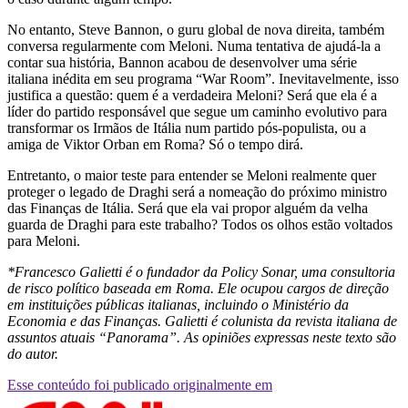
No entanto, Steve Bannon, o guru global de nova direita, também
conversa regularmente com Meloni. Numa tentativa de ajudá-la a
contar sua história, Bannon acabou de desenvolver uma série
italiana inédita em seu programa “War Room”. Inevitavelmente, isso
justifica a questão: quem é a verdadeira Meloni? Será que ela é a
líder do partido responsável que segue um caminho evolutivo para
transformar os Irmãos de Itália num partido pós-populista, ou a
amiga de Viktor Orban em Roma? Só o tempo dirá.
Entretanto, o maior teste para entender se Meloni realmente quer
proteger o legado de Draghi será a nomeação do próximo ministro
das Finanças de Itália. Será que ela vai propor alguém da velha
guarda de Draghi para este trabalho? Todos os olhos estão voltados
para Meloni.
*
Francesco Galietti
é o fundador da
Policy Sonar
, uma consultoria
de risco político baseada em Roma. Ele ocupou cargos de direção
em instituições públicas italianas, incluindo o Ministério da
Economia e das Finanças. Galietti é colunista da revista italiana de
assuntos atuais “Panorama”. As opiniões expressas neste texto são
do autor.
Esse conteúdo foi publicado originalmente em