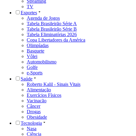
Streaming
TV
Esportes
Agenda de Jogos
Tabela Brasileirão Série A
Tabela Brasileirão Série B
Tabela Eliminatórias 2026
Copa Libertadores da América
Olimpíadas
Basquete
Vôlei
Automobilismo
Golfe
e-Sports
Saúde
Roberto Kalil - Sinais Vitais
Alimentação
Exercícios Físicos
Vacinação
Câncer
Drogas
Obesidade
Tecnologia
Nasa
Ciência