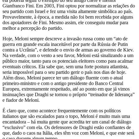
ela poderia seguir o exemplo do seu antigo chefe e mentor
Gianfranco Fini. Em 2003, Fini optou por normalizar as relações do
seu partido com Israel e fez uma visita altamente simbólica ao país.
Provavelmente, à época, a medida não foi bem recebida por alguns
dos apoiadores de Fini. Mesmo assim, ele conseguiu mudar para
melhor a percepção do partido.
Hoje, Meloni
sempre descreve
a invasão russa como um “ato de
guerra em grande escala inaceitável por parte da Rússia de Putin
contra a Ucrânia”, e defende o envio de armas ao governo de Kiev.
Na verdade, com o vento a seu favor, Meloni está sinalizando a um
público maior, tanto para os potenciais eleitores como para acalmar
eventuais críticos. Ela sabe que, sem uma forte postura atlantista,
seria impossível para o seu partido gerir o país nos dias de hoje.
Além disso, Meloni parece ter um diálogo fluente com o atual
primeiro-ministro e com o antigo presidente do Banco Central
Europeu, extremamente respeitado, até ao ponto em que já vimos
insinuações que Draghi se tornou o próprio
“treinador de liderança”
e fiador de Meloni.
É claro que, como acontece frequentemente com os políticos
italianos que são escalados para o topo, Meloni é muito mais uma
encantadora – há muita gente que acredita ter um canal de diálogo
“exclusivo” com ela. Os defensores de Draghi estão confiantes de
que, dado o caos na Itália, eles têm voz com Meloni, e que este será
o caso durante algum tempo.