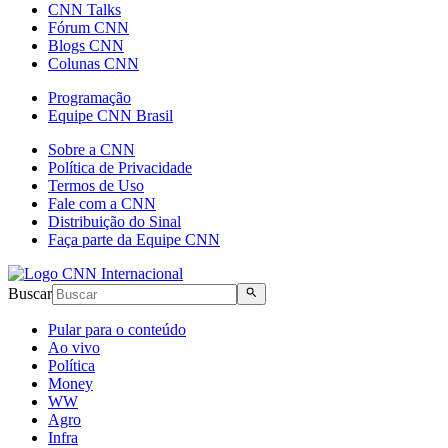
CNN Talks
Fórum CNN
Blogs CNN
Colunas CNN
Programação
Equipe CNN Brasil
Sobre a CNN
Política de Privacidade
Termos de Uso
Fale com a CNN
Distribuição do Sinal
Faça parte da Equipe CNN
Buscar
Pular para o conteúdo
Ao vivo
Política
Money
WW
Agro
Infra