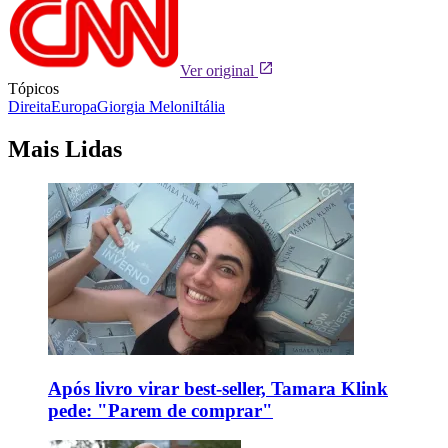
Ver original
Tópicos
Direita
Europa
Giorgia Meloni
Itália
Mais Lidas
Após livro virar best-seller, Tamara Klink
pede: "Parem de comprar"