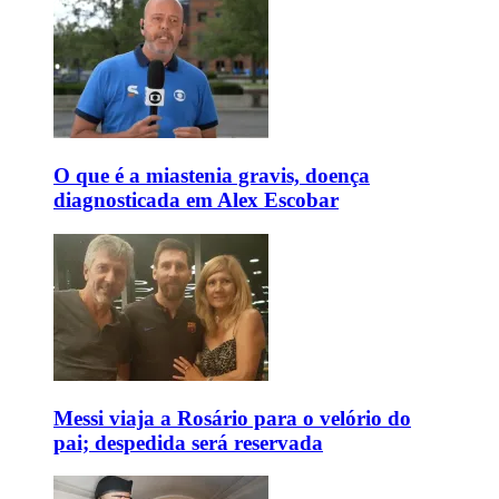
O que é a miastenia gravis, doença
diagnosticada em Alex Escobar
Messi viaja a Rosário para o velório do
pai; despedida será reservada