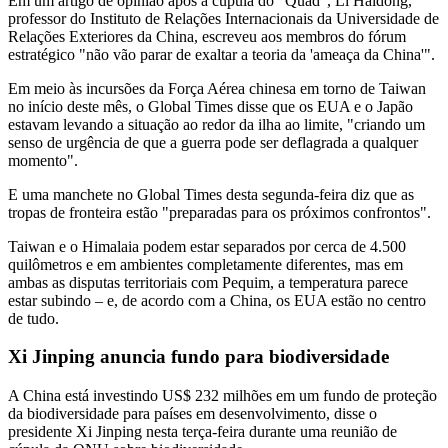
Em um artigo de opinião após a cúpula do "Quad", Li Haidong,
professor do Instituto de Relações Internacionais da Universidade de
Relações Exteriores da China, escreveu aos membros do fórum
estratégico "não vão parar de exaltar a teoria da 'ameaça da China'".
Em meio às incursões da Força Aérea chinesa em torno de Taiwan
no início deste mês, o Global Times disse que os EUA e o Japão
estavam levando a situação ao redor da ilha ao limite, "criando um
senso de urgência de que a guerra pode ser deflagrada a qualquer
momento".
E uma manchete no Global Times desta segunda-feira diz que as
tropas de fronteira estão "preparadas para os próximos confrontos".
Taiwan e o Himalaia podem estar separados por cerca de 4.500
quilômetros e em ambientes completamente diferentes, mas em
ambas as disputas territoriais com Pequim, a temperatura parece
estar subindo – e, de acordo com a China, os EUA estão no centro
de tudo.
Xi Jinping anuncia fundo para biodiversidade
A China está investindo US$ 232 milhões em um fundo de proteção
da biodiversidade para países em desenvolvimento, disse o
presidente Xi Jinping nesta terça-feira durante uma reunião de