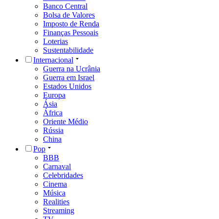
Banco Central
Bolsa de Valores
Imposto de Renda
Finanças Pessoais
Loterias
Sustentabilidade
Internacional
Guerra na Ucrânia
Guerra em Israel
Estados Unidos
Europa
Ásia
África
Oriente Médio
Rússia
China
Pop
BBB
Carnaval
Celebridades
Cinema
Música
Realities
Streaming