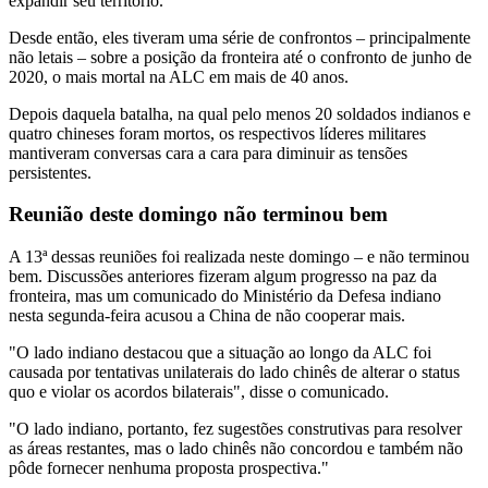
expandir seu território.
Desde então, eles tiveram uma série de confrontos – principalmente
não letais – sobre a posição da fronteira até o confronto de junho de
2020, o mais mortal na ALC em mais de 40 anos.
Depois daquela batalha, na qual pelo menos 20 soldados indianos e
quatro chineses foram mortos, os respectivos líderes militares
mantiveram conversas cara a cara para diminuir as tensões
persistentes.
Reunião deste domingo não terminou bem
A 13ª dessas reuniões foi realizada neste domingo – e não terminou
bem. Discussões anteriores fizeram algum progresso na paz da
fronteira, mas um comunicado do Ministério da Defesa indiano
nesta segunda-feira acusou a China de não cooperar mais.
"O lado indiano destacou que a situação ao longo da ALC foi
causada por tentativas unilaterais do lado chinês de alterar o status
quo e violar os acordos bilaterais", disse o comunicado.
"O lado indiano, portanto, fez sugestões construtivas para resolver
as áreas restantes, mas o lado chinês não concordou e também não
pôde fornecer nenhuma proposta prospectiva."