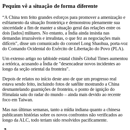
Pequim vê a situação de forma diferente
“A China tem feito grandes esforços para promover a amenização e
esfriamento da situação fronteiriça e demonstrou plenamente sua
sinceridade a fim de manter a situação geral das relações entre os
dois [lados] militares. No entanto, a Índia ainda insistia nas
demandas irrazoáveis ​​e irrealistas, o que fez as negociações mais
difíceis", disse um comunicado do coronel Long Shaohua, porta-voz
do Comando Ocidental do Exército de Libertação do Povo (PLA).
Um extenso artigo no tabloide estatal chinês Global Times aumentou
a retórica, acusando a Índia de "desencadear novos incidentes ao
longo da seção oriental da fronteira".
Depois de relatos no início deste ano de que um progresso real
estava sendo feito, incluindo fotos de satélite mostrando a China
desmantelando guarnições de fronteira, o ponto de ignição do
Himalaia saiu do radar do mundo – ainda mais devido ao recente
foco em Taiwan.
Mas nas últimas semanas, tanto a mídia indiana quanto a chinesa
publicaram histórias sobre os novos confrontos não verificados ao
longo da ALC, todo teriam sido resolvidos pacificamente.