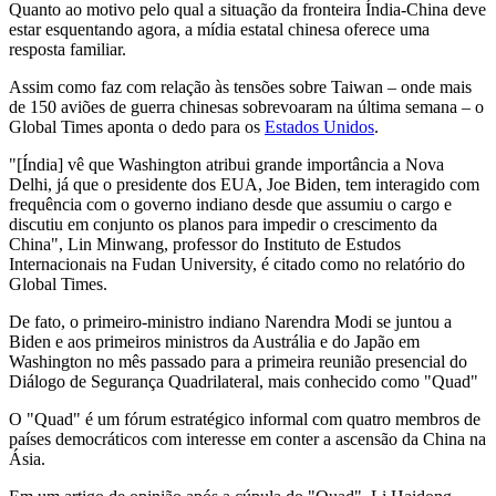
Quanto ao motivo pelo qual a situação da fronteira Índia-China deve
estar esquentando agora, a mídia estatal chinesa oferece uma
resposta familiar.
Assim como faz com relação às tensões sobre Taiwan – onde mais
de 150 aviões de guerra chinesas sobrevoaram na última semana – o
Global Times aponta o dedo para os
Estados Unidos
.
"[Índia] vê que Washington atribui grande importância a Nova
Delhi, já que o presidente dos EUA, Joe Biden, tem interagido com
frequência com o governo indiano desde que assumiu o cargo e
discutiu em conjunto os planos para impedir o crescimento da
China", Lin Minwang, professor do Instituto de Estudos
Internacionais na Fudan University, é citado como no relatório do
Global Times.
De fato, o primeiro-ministro indiano Narendra Modi se juntou a
Biden e aos primeiros ministros da Austrália e do Japão em
Washington no mês passado para a primeira reunião presencial do
Diálogo de Segurança Quadrilateral, mais conhecido como "Quad"
O "Quad" é um fórum estratégico informal com quatro membros de
países democráticos com interesse em conter a ascensão da China na
Ásia.