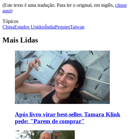
(Este texto é uma tradução. Para ler o original, em inglês,
clique
aqui
)
Tópicos
China
Estados Unidos
Índia
Pequim
Taiwan
Mais Lidas
Após livro virar best-seller, Tamara Klink
pede: "Parem de comprar"