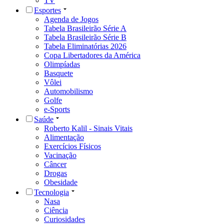
TV
Esportes
Agenda de Jogos
Tabela Brasileirão Série A
Tabela Brasileirão Série B
Tabela Eliminatórias 2026
Copa Libertadores da América
Olimpíadas
Basquete
Vôlei
Automobilismo
Golfe
e-Sports
Saúde
Roberto Kalil - Sinais Vitais
Alimentação
Exercícios Físicos
Vacinação
Câncer
Drogas
Obesidade
Tecnologia
Nasa
Ciência
Curiosidades