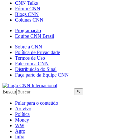
CNN Talks
Fórum CNN
Blogs CNN
Colunas CNN
Programação
Equipe CNN Brasil
Sobre a CNN
Política de Privacidade
Termos de Uso
Fale com a CNN
Distribuição do Sinal
Faça parte da Equipe CNN
Buscar
Pular para o conteúdo
Ao vivo
Política
Money
WW
Agro
Infra