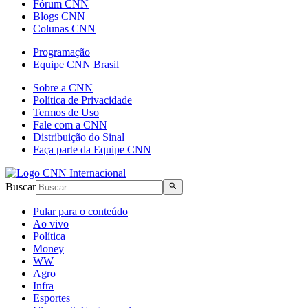
Fórum CNN
Blogs CNN
Colunas CNN
Programação
Equipe CNN Brasil
Sobre a CNN
Política de Privacidade
Termos de Uso
Fale com a CNN
Distribuição do Sinal
Faça parte da Equipe CNN
Buscar
Pular para o conteúdo
Ao vivo
Política
Money
WW
Agro
Infra
Esportes