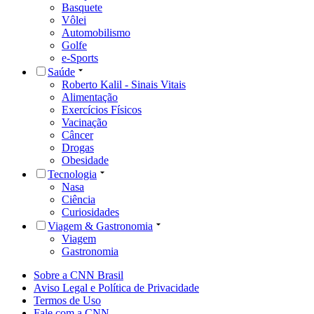
Basquete
Vôlei
Automobilismo
Golfe
e-Sports
Saúde
Roberto Kalil - Sinais Vitais
Alimentação
Exercícios Físicos
Vacinação
Câncer
Drogas
Obesidade
Tecnologia
Nasa
Ciência
Curiosidades
Viagem & Gastronomia
Viagem
Gastronomia
Sobre a CNN Brasil
Aviso Legal e Política de Privacidade
Termos de Uso
Fale com a CNN