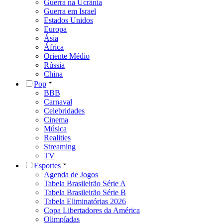
Guerra na Ucrânia
Guerra em Israel
Estados Unidos
Europa
Ásia
África
Oriente Médio
Rússia
China
Pop
BBB
Carnaval
Celebridades
Cinema
Música
Realities
Streaming
TV
Esportes
Agenda de Jogos
Tabela Brasileirão Série A
Tabela Brasileirão Série B
Tabela Eliminatórias 2026
Copa Libertadores da América
Olimpíadas