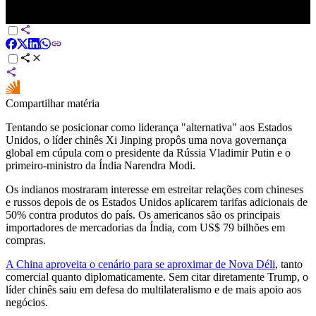
Após EUA afastarem aliados, China tenta garantir protagonismo
global | WW
Compartilhar matéria
Tentando se posicionar como liderança "alternativa" aos Estados
Unidos, o líder chinês Xi Jinping propôs uma nova governança
global em cúpula com o presidente da Rússia Vladimir Putin e o
primeiro-ministro da Índia Narendra Modi.
Os indianos mostraram interesse em estreitar relações com chineses
e russos depois de os Estados Unidos aplicarem tarifas adicionais de
50% contra produtos do país. Os americanos são os principais
importadores de mercadorias da Índia, com US$ 79 bilhões em
compras.
A China aproveita o cenário para se aproximar de Nova Déli
, tanto
comercial quanto diplomaticamente. Sem citar diretamente Trump, o
líder chinês saiu em defesa do multilateralismo e de mais apoio aos
negócios.