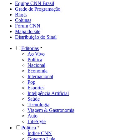
Equipe CNN Brasil
Grade de Programação
Blogs
Colunas
Fórum CNN
Mapa do site
Distribuição do Sinal
Editorias
Ao Vivo
Política
Nacional
Economia
Internacional
Pop
Esportes
Inteligência Artificial
Saúde
Tecnologia
Viagem & Gastronomia
Auto
LifeStyle
Política
Índice CNN
Governo Lula