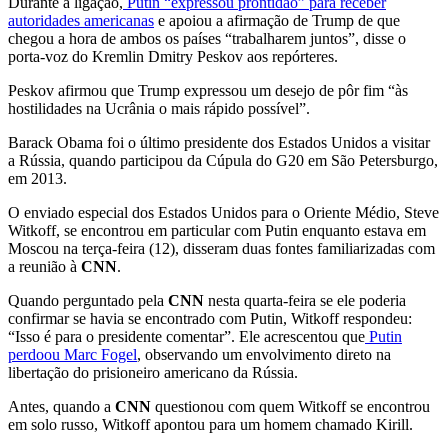
Durante a ligação,
Putin “expressou prontidão” para receber
autoridades americanas
e apoiou a afirmação de Trump de que
chegou a hora de ambos os países “trabalharem juntos”, disse o
porta-voz do Kremlin Dmitry Peskov aos repórteres.
Peskov afirmou que Trump expressou um desejo de pôr fim “às
hostilidades na Ucrânia o mais rápido possível”.
Barack Obama foi o último presidente dos Estados Unidos a visitar
a Rússia, quando participou da Cúpula do G20 em São Petersburgo,
em 2013.
O enviado especial dos Estados Unidos para o Oriente Médio, Steve
Witkoff, se encontrou em particular com Putin enquanto estava em
Moscou na terça-feira (12), disseram duas fontes familiarizadas com
a reunião à
CNN
.
Quando perguntado pela
CNN
nesta quarta-feira se ele poderia
confirmar se havia se encontrado com Putin, Witkoff respondeu:
“Isso é para o presidente comentar”. Ele acrescentou que
Putin
perdoou Marc Fogel
, observando um envolvimento direto na
libertação do prisioneiro americano da Rússia.
Antes, quando a
CNN
questionou com quem Witkoff se encontrou
em solo russo, Witkoff apontou para um homem chamado Kirill.