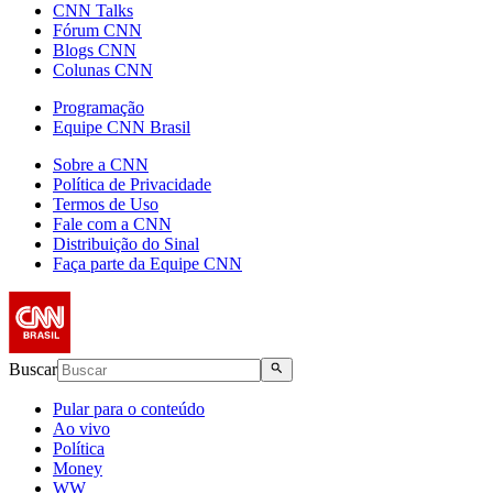
CNN Talks
Fórum CNN
Blogs CNN
Colunas CNN
Programação
Equipe CNN Brasil
Sobre a CNN
Política de Privacidade
Termos de Uso
Fale com a CNN
Distribuição do Sinal
Faça parte da Equipe CNN
Buscar
Pular para o conteúdo
Ao vivo
Política
Money
WW