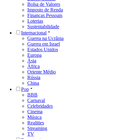
Bolsa de Valores
Imposto de Renda
Finanças Pessoais
Loterias
Sustentabilidade
Internacional
Guerra na Ucrânia
Guerra em Israel
Estados Unidos
Europa
Ásia
África
Oriente Médio
Rússia
China
Pop
BBB
Carnaval
Celebridades
Cinema
Música
Realities
Streaming
TV