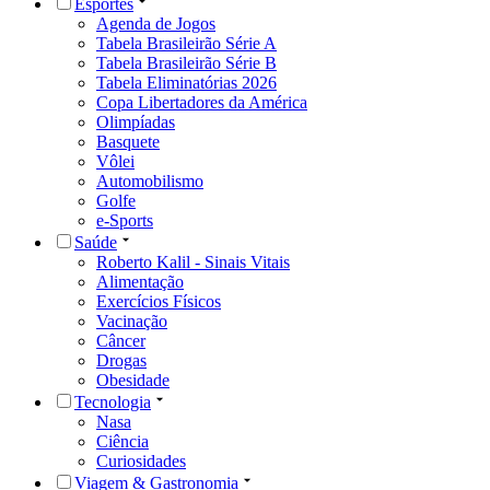
Esportes
Agenda de Jogos
Tabela Brasileirão Série A
Tabela Brasileirão Série B
Tabela Eliminatórias 2026
Copa Libertadores da América
Olimpíadas
Basquete
Vôlei
Automobilismo
Golfe
e-Sports
Saúde
Roberto Kalil - Sinais Vitais
Alimentação
Exercícios Físicos
Vacinação
Câncer
Drogas
Obesidade
Tecnologia
Nasa
Ciência
Curiosidades
Viagem & Gastronomia