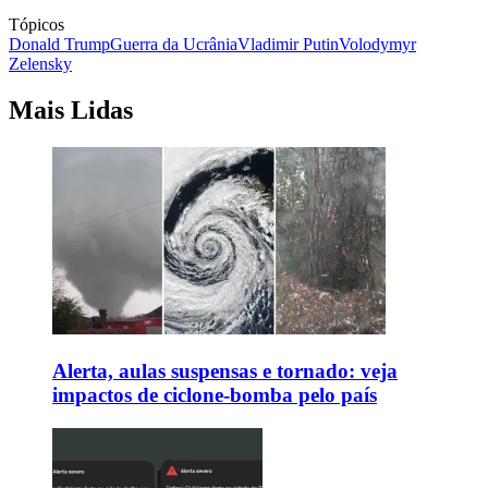
Tópicos
Donald Trump
Guerra da Ucrânia
Vladimir Putin
Volodymyr
Zelensky
Mais Lidas
Alerta, aulas suspensas e tornado: veja
impactos de ciclone-bomba pelo país