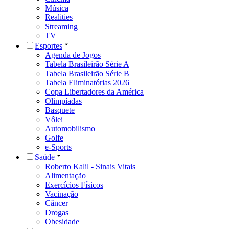
Música
Realities
Streaming
TV
Esportes
Agenda de Jogos
Tabela Brasileirão Série A
Tabela Brasileirão Série B
Tabela Eliminatórias 2026
Copa Libertadores da América
Olimpíadas
Basquete
Vôlei
Automobilismo
Golfe
e-Sports
Saúde
Roberto Kalil - Sinais Vitais
Alimentação
Exercícios Físicos
Vacinação
Câncer
Drogas
Obesidade