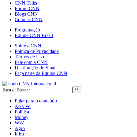
CNN Talks
Fórum CNN
Blogs CNN
Colunas CNN
Programação
Equipe CNN Brasil
Sobre a CNN
Política de Privacidade
Termos de Uso
Fale com a CNN
Distribuição do Sinal
Faça parte da Equipe CNN
Buscar
Pular para o conteúdo
Ao vivo
Política
Money
WW
Agro
Infra