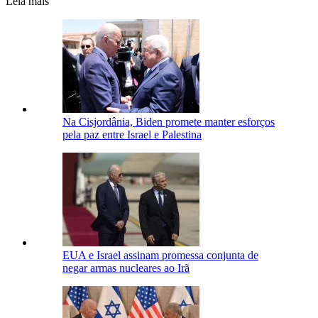
Leia mais
Na Cisjordânia, Biden promete manter esforços
pela paz entre Israel e Palestina
EUA e Israel assinam promessa conjunta de
negar armas nucleares ao Irã