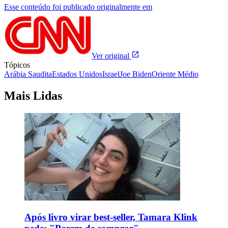
Esse conteúdo foi publicado originalmente em
Ver original
Tópicos
Arábia Saudita
Estados Unidos
Israel
Joe Biden
Oriente Médio
Mais Lidas
Após livro virar best-seller, Tamara Klink