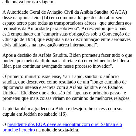
adicionava horas à viagem.
A Autoridade Geral de Aviação Civil da Arábia Saudita (GACA)
disse na quinta-feira (14) em comunicado que decidiu abrir seu
espaço aéreo para todas as transportadoras aéreas "que atendam aos
requisitos da Autoridade para sobrevoo". Acrescentou que o país
está empenhado em “cumprir suas obrigações sob a Convenção de
Chicago de 1944, que estipula a não discriminação entre aeronaves
civis utilizadas na navegação aérea internacional”.
Após a decisão da Arábia Saudita, Biden prometeu fazer tudo o que
puder "por meio da diplomacia direta e do envolvimento de líder a
líder, para continuar avançando nesse processo inovador".
O primeiro-ministro israelense, Yair Lapid, saudou o anúncio
saudita, que descreveu como resultado de um "longo caminho de
diplomacia intensa e secreta com a Arábia Saudita e os Estados
Unidos". Ele disse que a decisão foi "apenas o primeiro passo" e
prometeu que mais coisas viriam no caminho de melhores relações.
Lapid também agradeceu a Biden e desejou-lhe sucesso em sua
cúpula em Jeddah no sábado (16).
O
presidente dos EUA deve se encontrar com o rei Salman e o
príncipe herdeiro
na noite de sexta-feira.