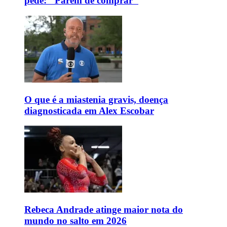
pede: "Parem de comprar"
O que é a miastenia gravis, doença
diagnosticada em Alex Escobar
Rebeca Andrade atinge maior nota do
mundo no salto em 2026