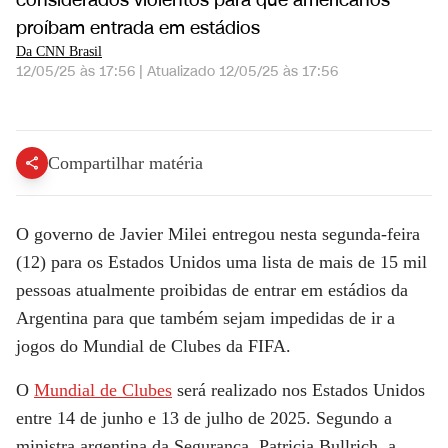
considerados violentos para que americanos
proíbam entrada em estádios
Da CNN Brasil
12/05/25 às 17:56
|
Atualizado
12/05/25 às 17:56
Mundial de Clubes: Argentina envia lista de 15 mil torcedores violentos aos EUA | CNN 360º
Compartilhar matéria
O governo de Javier Milei entregou nesta segunda-feira
(12) para os Estados Unidos uma lista de mais de 15 mil
pessoas atualmente proibidas de entrar em estádios da
Argentina para que também sejam impedidas de ir a
jogos do Mundial de Clubes da FIFA.
O
Mundial de Clubes
será realizado nos Estados Unidos
entre 14 de junho e 13 de julho de 2025. Segundo a
ministra argentina da Segurança, Patricia Bullrich, a