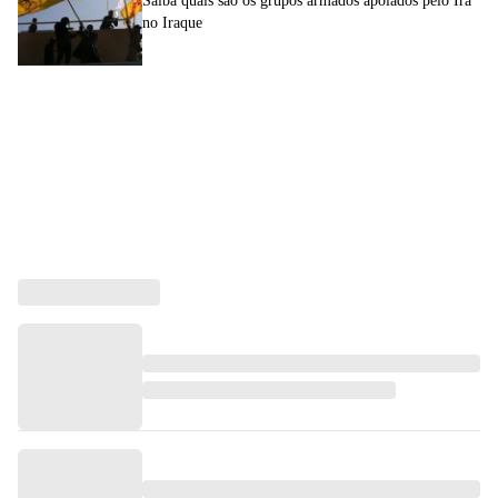
Saiba quais são os grupos armados apoiados pelo Irã
no Iraque