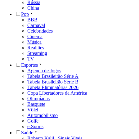
Rússia
China
Pop
BBB
Carnaval
Celebridades
Cinema
Música
Realities
Streaming
TV
Esportes
Agenda de Jogos
Tabela Brasileirão Série A
Tabela Brasileirão Série B
Tabela Eliminatórias 2026
Copa Libertadores da América
Olimpíadas
Basquete
Vôlei
Automobilismo
Golfe
e-Sports
Saúde
Roberto Kalil - Sinais Vitais