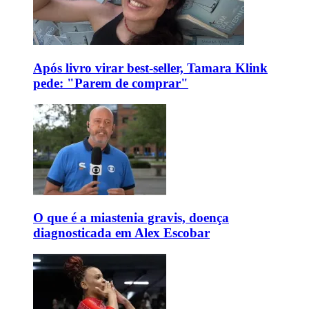
Após livro virar best-seller, Tamara Klink
pede: "Parem de comprar"
O que é a miastenia gravis, doença
diagnosticada em Alex Escobar