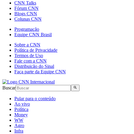
CNN Talks
Fórum CNN
Blogs CNN
Colunas CNN
Programação
Equipe CNN Brasil
Sobre a CNN
Política de Privacidade
Termos de Uso
Fale com a CNN
Distribuição do Sinal
Faça parte da Equipe CNN
Buscar
Pular para o conteúdo
Ao vivo
Política
Money
WW
Agro
Infra