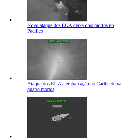
Novo ataque dos EUA deixa dois mortos no
Pacífico
Ataque dos EUA a embarcação no Caribe deixa
quatro mortos