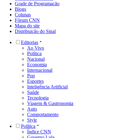
Grade de Programação
Blogs
Colunas
Fórum CNN
Mapa do site
Distribuição do Sinal
Editorias
Ao Vivo
Política
Nacional
Economia
Internacional
Pop
Esportes
Inteligência Artificial
Saúde
Tecnologia
Viagem & Gastronomia
Auto
Comportamento
Style
Política
Índice CNN
Governo Lula