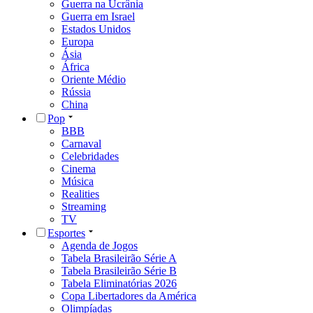
Guerra na Ucrânia
Guerra em Israel
Estados Unidos
Europa
Ásia
África
Oriente Médio
Rússia
China
Pop
BBB
Carnaval
Celebridades
Cinema
Música
Realities
Streaming
TV
Esportes
Agenda de Jogos
Tabela Brasileirão Série A
Tabela Brasileirão Série B
Tabela Eliminatórias 2026
Copa Libertadores da América
Olimpíadas