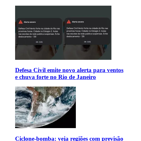
Defesa Civil emite novo alerta para ventos
e chuva forte no Rio de Janeiro
Ciclone-bomba: veja regiões com previsão