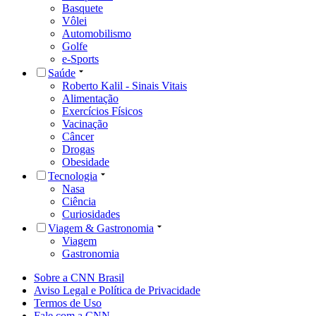
Basquete
Vôlei
Automobilismo
Golfe
e-Sports
Saúde
Roberto Kalil - Sinais Vitais
Alimentação
Exercícios Físicos
Vacinação
Câncer
Drogas
Obesidade
Tecnologia
Nasa
Ciência
Curiosidades
Viagem & Gastronomia
Viagem
Gastronomia
Sobre a CNN Brasil
Aviso Legal e Política de Privacidade
Termos de Uso
Fale com a CNN