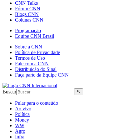
CNN Talks
Fórum CNN
Blogs CNN
Colunas CNN
Programação
Equipe CNN Brasil
Sobre a CNN
Política de Privacidade
Termos de Uso
Fale com a CNN
Distribuição do Sinal
Faça parte da Equipe CNN
Buscar
Pular para o conteúdo
Ao vivo
Política
Money
WW
Agro
Infra