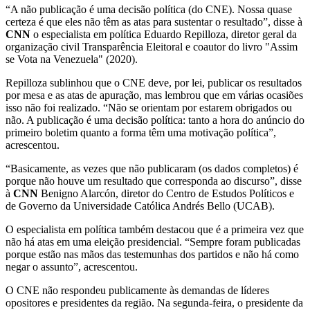
“A não publicação é uma decisão política (do CNE). Nossa quase
certeza é que eles não têm as atas para sustentar o resultado”, disse à
CNN
o especialista em política Eduardo Repilloza, diretor geral da
organização civil Transparência Eleitoral e coautor do livro "Assim
se Vota na Venezuela" (2020).
Repilloza sublinhou que o CNE deve, por lei, publicar os resultados
por mesa e as atas de apuração, mas lembrou que em várias ocasiões
isso não foi realizado. “Não se orientam por estarem obrigados ou
não. A publicação é uma decisão política: tanto a hora do anúncio do
primeiro boletim quanto a forma têm uma motivação política”,
acrescentou.
“Basicamente, as vezes que não publicaram (os dados completos) é
porque não houve um resultado que corresponda ao discurso”, disse
à
CNN
Benigno Alarcón, diretor do Centro de Estudos Políticos e
de Governo da Universidade Católica Andrés Bello (UCAB).
O especialista em política também destacou que é a primeira vez que
não há atas em uma eleição presidencial. “Sempre foram publicadas
porque estão nas mãos das testemunhas dos partidos e não há como
negar o assunto”, acrescentou.
O CNE não respondeu publicamente às demandas de líderes
opositores e presidentes da região. Na segunda-feira, o presidente da