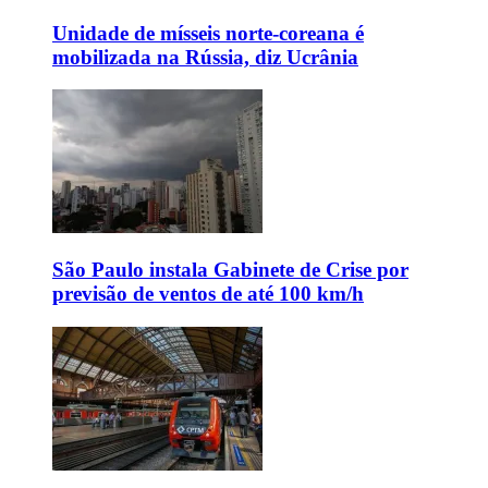
Unidade de mísseis norte-coreana é
mobilizada na Rússia, diz Ucrânia
São Paulo instala Gabinete de Crise por
previsão de ventos de até 100 km/h