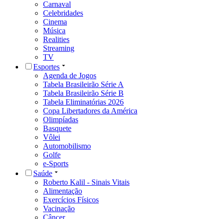
Carnaval
Celebridades
Cinema
Música
Realities
Streaming
TV
Esportes
Agenda de Jogos
Tabela Brasileirão Série A
Tabela Brasileirão Série B
Tabela Eliminatórias 2026
Copa Libertadores da América
Olimpíadas
Basquete
Vôlei
Automobilismo
Golfe
e-Sports
Saúde
Roberto Kalil - Sinais Vitais
Alimentação
Exercícios Físicos
Vacinação
Câncer