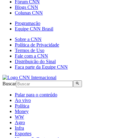
Fórum CNN
Blogs CNN
Colunas CNN
Programação
Equipe CNN Brasil
Sobre a CNN
Política de Privacidade
Termos de Uso
Fale com a CNN
Distribuição do Sinal
Faça parte da Equipe CNN
Buscar
Pular para o conteúdo
Ao vivo
Política
Money
WW
Agro
Infra
Esportes