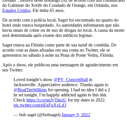
Demais", morreu neste domingo (9), de acordo com um comunicado
do Gabinete do Xerife do Condado de Orange, em Orlando, nos
Estados Unidos
. Ele tinha 65 anos.
De acordo com a polícia local, Saget foi encontrado no quarto do
hotel onde estava hospedado. As autoridades informaram que não
havia sinais de crime ou de uso de drogas no local. A causa da morte
será determinada após exame dos médicos legistas.
Saget estava na Flórida como parte de sua turnê de comédia. De
acordo com as datas afixadas em sua conta no Twitter, ele se
apresentou no sábado à noite na Praia de Ponte Vedra, Flórida.
Após o show, ele publicou uma mensagem de agradecimento em
seu Twitter.
Loved tonight’s show
@PV_ConcertHall
in
Jacksonville. Appreciative audience. Thanks again to
@RealTimWilkins
for opening. I had no idea I did a 2
hr set tonight. I’m happily addicted again to this shit.
Check
https://t.co/nqJyTiiezU
for my dates in 2022.
pic.twitter.com/pEgFuXxLd3
— bob saget (@bobsaget)
January 9, 2022