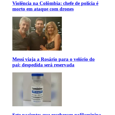
Violência na Colômbia: chefe de polícia é
morto em ataque com drones
Messi viaja a Rosário para o velório do
pai; despedida será reservada
Sete pacientes que receberam polilaminina