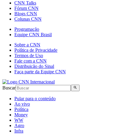
CNN Talks
Fórum CNN
Blogs CNN
Colunas CNN
Programação
Equipe CNN Brasil
Sobre a CNN
Política de Privacidade
Termos de Uso
Fale com a CNN
Distribuição do Sinal
Faça parte da Equipe CNN
Buscar
Pular para o conteúdo
Ao vivo
Política
Money
WW
Agro
Infra