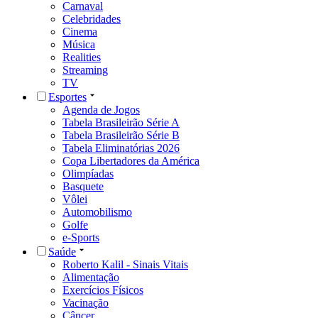
Carnaval
Celebridades
Cinema
Música
Realities
Streaming
TV
Esportes
Agenda de Jogos
Tabela Brasileirão Série A
Tabela Brasileirão Série B
Tabela Eliminatórias 2026
Copa Libertadores da América
Olimpíadas
Basquete
Vôlei
Automobilismo
Golfe
e-Sports
Saúde
Roberto Kalil - Sinais Vitais
Alimentação
Exercícios Físicos
Vacinação
Câncer