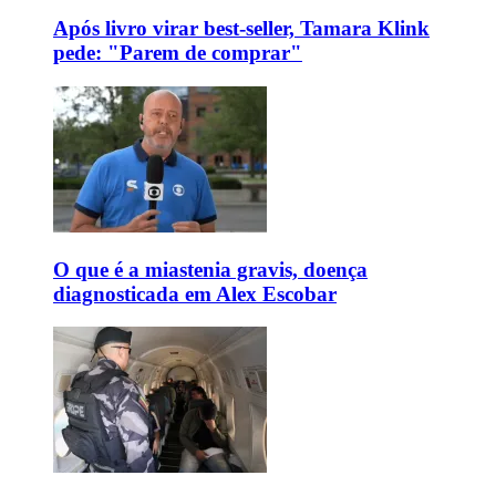
Após livro virar best-seller, Tamara Klink
pede: "Parem de comprar"
O que é a miastenia gravis, doença
diagnosticada em Alex Escobar