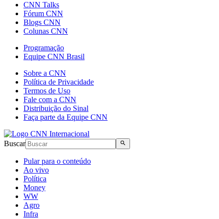
CNN Talks
Fórum CNN
Blogs CNN
Colunas CNN
Programação
Equipe CNN Brasil
Sobre a CNN
Política de Privacidade
Termos de Uso
Fale com a CNN
Distribuição do Sinal
Faça parte da Equipe CNN
Buscar
Pular para o conteúdo
Ao vivo
Política
Money
WW
Agro
Infra