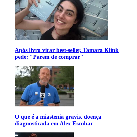
Após livro virar best-seller, Tamara Klink
pede: "Parem de comprar"
O que é a miastenia gravis, doença
diagnosticada em Alex Escobar