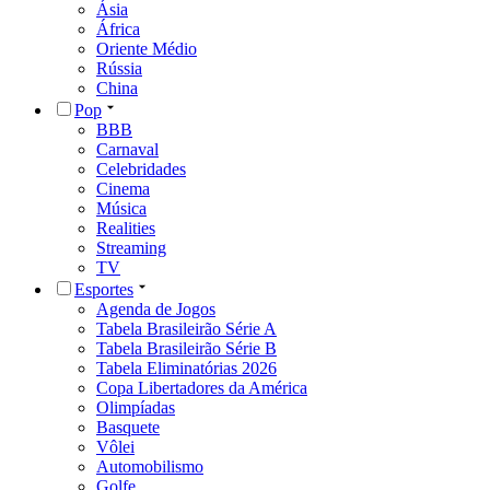
Ásia
África
Oriente Médio
Rússia
China
Pop
BBB
Carnaval
Celebridades
Cinema
Música
Realities
Streaming
TV
Esportes
Agenda de Jogos
Tabela Brasileirão Série A
Tabela Brasileirão Série B
Tabela Eliminatórias 2026
Copa Libertadores da América
Olimpíadas
Basquete
Vôlei
Automobilismo
Golfe