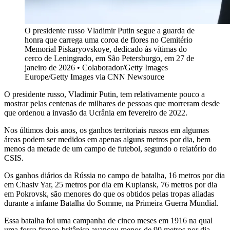
O presidente russo Vladimir Putin segue a guarda de
honra que carrega uma coroa de flores no Cemitério
Memorial Piskaryovskoye, dedicado às vítimas do
cerco de Leningrado, em São Petersburgo, em 27 de
janeiro de 2026 • Colaborador/Getty Images
Europe/Getty Images via CNN Newsource
O presidente russo, Vladimir Putin, tem relativamente pouco a
mostrar pelas centenas de milhares de pessoas que morreram desde
que ordenou a invasão da Ucrânia em fevereiro de 2022.
Nos últimos dois anos, os ganhos territoriais russos em algumas
áreas podem ser medidos em apenas alguns metros por dia, bem
menos da metade de um campo de futebol, segundo o relatório do
CSIS.
Os ganhos diários da Rússia no campo de batalha, 16 metros por dia
em Chasiv Yar, 25 metros por dia em Kupiansk, 76 metros por dia
em Pokrovsk, são menores do que os obtidos pelas tropas aliadas
durante a infame Batalha do Somme, na Primeira Guerra Mundial.
Essa batalha foi uma campanha de cinco meses em 1916 na qual
uma força franco-britânica avançou menos de 90 metros por dia