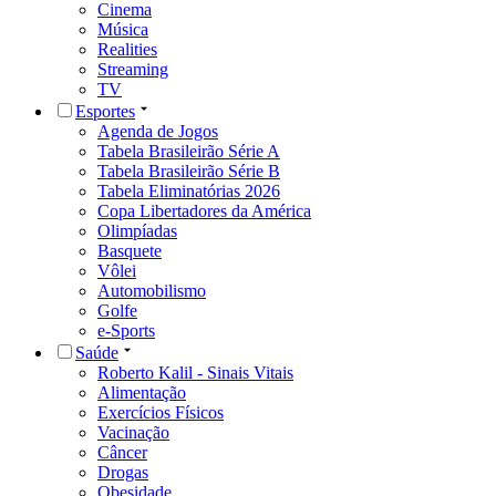
Cinema
Música
Realities
Streaming
TV
Esportes
Agenda de Jogos
Tabela Brasileirão Série A
Tabela Brasileirão Série B
Tabela Eliminatórias 2026
Copa Libertadores da América
Olimpíadas
Basquete
Vôlei
Automobilismo
Golfe
e-Sports
Saúde
Roberto Kalil - Sinais Vitais
Alimentação
Exercícios Físicos
Vacinação
Câncer
Drogas
Obesidade