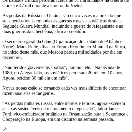
Os Estados Unidos perderam cerca de 57 mil soldados na Guerra da
Coreia e 47 mil durante a Guerra do Vietnã.
As perdas da Rússia na Ucrânia são cinco vezes maiores do que
suas perdas totais em todas as guerras russas e soviéticas desde a
Segunda Guerra Mundial, incluindo a guerra do Afeganistão e as
duas guerras da Chechênia, afirma o relatório.
O secretário-geral da Otan (Organização do Tratado do Atlântico
Norte), Mark Rutte, disse ao Fórum Econômico Mundial na Suíça,
no início deste mês, que Moscou perdeu mil soldados por dia em
dezembro.
"Não feridos gravemente, mortos", pontuou ele. "Na década de
1980, no Afeganistão, os soviéticos perderam 20 mil em 10 anos.
Agora, perdem 30 mil em um mês".
Novas tropas estão se tornando cada vez mais difíceis de encontrar,
dizem analistas estrangeiros.
“As perdas militares russas, entre mortos e feridos, agora excedem
as taxas sustentáveis ​​de recrutamento e reposição”, falou James
Ford, vice-embaixador britânico na Organização para a Segurança e
Cooperação na Europa, em um discurso na semana passada.