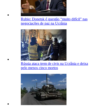
Rubio: Donetsk é questão “muito difícil” nas
negociações de paz na Ucrânia
Rússia ataca trem de civis na Ucrânia e deixa
pelo menos cinco mortos