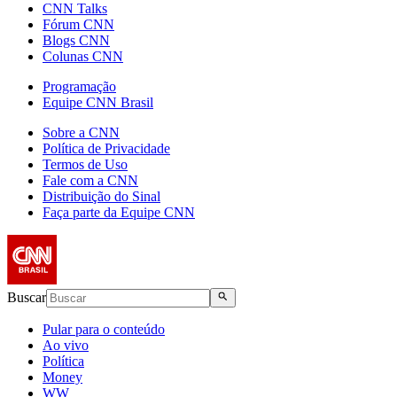
CNN Talks
Fórum CNN
Blogs CNN
Colunas CNN
Programação
Equipe CNN Brasil
Sobre a CNN
Política de Privacidade
Termos de Uso
Fale com a CNN
Distribuição do Sinal
Faça parte da Equipe CNN
Buscar
Pular para o conteúdo
Ao vivo
Política
Money
WW