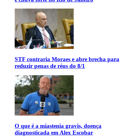
STF contraria Moraes e abre brecha para
reduzir penas de réus do 8/1
O que é a miastenia gravis, doença
diagnosticada em Alex Escobar