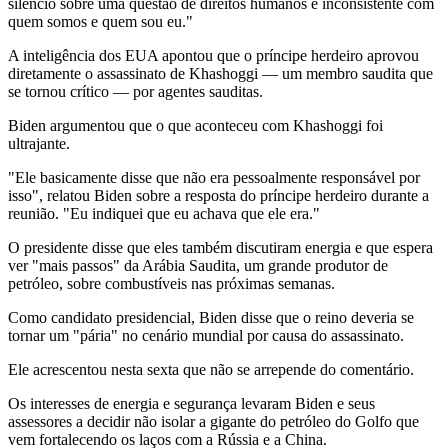
silêncio sobre uma questão de direitos humanos é inconsistente com
quem somos e quem sou eu."
A inteligência dos EUA apontou que o príncipe herdeiro aprovou
diretamente o assassinato de Khashoggi — um membro saudita que
se tornou crítico — por agentes sauditas.
Biden argumentou que o que aconteceu com Khashoggi foi
ultrajante.
"Ele basicamente disse que não era pessoalmente responsável por
isso", relatou Biden sobre a resposta do príncipe herdeiro durante a
reunião. "Eu indiquei que eu achava que ele era."
O presidente disse que eles também discutiram energia e que espera
ver "mais passos" da Arábia Saudita, um grande produtor de
petróleo, sobre combustíveis nas próximas semanas.
Como candidato presidencial, Biden disse que o reino deveria se
tornar um "pária" no cenário mundial por causa do assassinato.
Ele acrescentou nesta sexta que não se arrepende do comentário.
Os interesses de energia e segurança levaram Biden e seus
assessores a decidir não isolar a gigante do petróleo do Golfo que
vem fortalecendo os laços com a Rússia e a China.