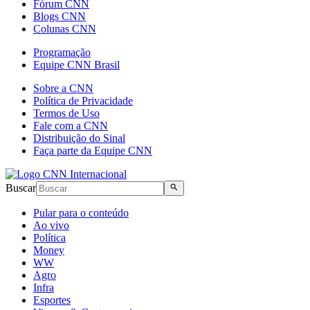
Fórum CNN
Blogs CNN
Colunas CNN
Programação
Equipe CNN Brasil
Sobre a CNN
Política de Privacidade
Termos de Uso
Fale com a CNN
Distribuição do Sinal
Faça parte da Equipe CNN
Buscar
Pular para o conteúdo
Ao vivo
Política
Money
WW
Agro
Infra
Esportes