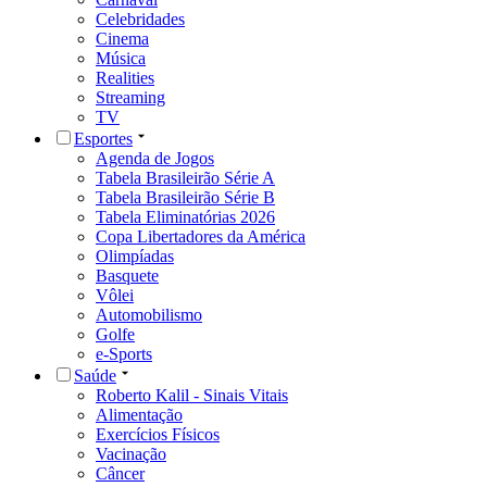
Celebridades
Cinema
Música
Realities
Streaming
TV
Esportes
Agenda de Jogos
Tabela Brasileirão Série A
Tabela Brasileirão Série B
Tabela Eliminatórias 2026
Copa Libertadores da América
Olimpíadas
Basquete
Vôlei
Automobilismo
Golfe
e-Sports
Saúde
Roberto Kalil - Sinais Vitais
Alimentação
Exercícios Físicos
Vacinação
Câncer