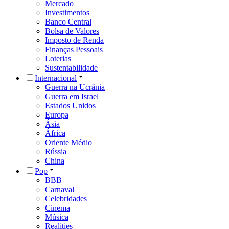
Mercado
Investimentos
Banco Central
Bolsa de Valores
Imposto de Renda
Finanças Pessoais
Loterias
Sustentabilidade
Internacional
Guerra na Ucrânia
Guerra em Israel
Estados Unidos
Europa
Ásia
África
Oriente Médio
Rússia
China
Pop
BBB
Carnaval
Celebridades
Cinema
Música
Realities