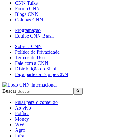
CNN Talks
Fórum CNN
Blogs CNN
Colunas CNN
Programação
Equipe CNN Brasil
Sobre a CNN
Política de Privacidade
Termos de Uso
Fale com a CNN
Distribuição do Sinal
Faça parte da Equipe CNN
Buscar
Pular para o conteúdo
Ao vivo
Política
Money
WW
Agro
Infra