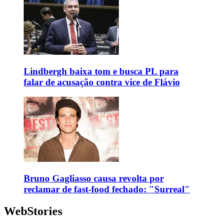
Lindbergh baixa tom e busca PL para
falar de acusação contra vice de Flávio
Bruno Gagliasso causa revolta por
reclamar de fast-food fechado: "Surreal"
WebStories