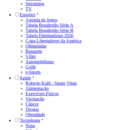
Streaming
TV
Esportes
Agenda de Jogos
Tabela Brasileirão Série A
Tabela Brasileirão Série B
Tabela Eliminatórias 2026
Copa Libertadores da América
Olimpíadas
Basquete
Vôlei
Automobilismo
Golfe
e-Sports
Saúde
Roberto Kalil - Sinais Vitais
Alimentação
Exercícios Físicos
Vacinação
Câncer
Drogas
Obesidade
Tecnologia
Nasa