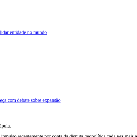
olidar entidade no mundo
meça com debate sobre expansão
úpula.
impulso recentemente por conta da disputa geopolítica cada vez mais 