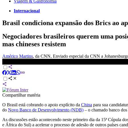
Viagem & Gastronomia
Internacional
Brasil condiciona expansão dos Brics ao 
Negociadores brasileiros querem uma posi
mas chineses resistem
Américo Martins
, da CNN
, Enviado especial da CNN a Johanesburg
Brasil condiciona expansão dos Brics ao apoio chinês à entrada n
Compartilhar matéria
O Brasil está cobrando o apoio explícito da
China
para sua candidatu
do
Novo Banco de Desenvolvimento (NDB)
– o chamado banco do
As discussões estão acontecendo neste primeiro dia da 15ª Cúpula do
e África do Sul) a acelerar o processo de adesão de outros países cand