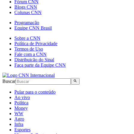
Fórum CNN
Blogs CNN
Colunas CNN
Programação
Equipe CNN Brasil
Sobre a CNN
Política de Privacidade
Termos de Uso
Fale com a CNN
Distribuição do Sinal
Faça parte da Equipe CNN
Buscar
Pular para o conteúdo
Ao vivo
Política
Money
WW
Agro
Infra
Esportes