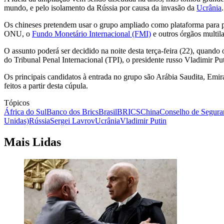
mundo, e pelo isolamento da Rússia por causa da invasão da
Ucrânia
.
Os chineses pretendem usar o grupo ampliado como plataforma para p
ONU, o
Fundo Monetário Internacional (FMI)
e outros órgãos multila
O assunto poderá ser decidido na noite desta terça-feira (22), quando
do Tribunal Penal Internacional (TPI), o presidente russo Vladimir Puti
Os principais candidatos à entrada no grupo são Arábia Saudita, Emira
feitos a partir desta cúpula.
Tópicos
África do Sul
Banco dos Brics
Brasil
BRICS
China
Conselho de Segur
Unidas)
Rússia
Sergei Lavrov
Ucrânia
Vladimir Putin
Mais Lidas