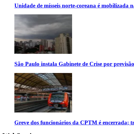
Unidade de mísseis norte-coreana é mobilizada n
São Paulo instala Gabinete de Crise por previsã
Greve dos funcionários da CPTM é encerrada; tr