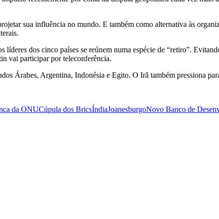
rojetar sua influência no mundo. E também como alternativa às organi
terais.
 os líderes dos cinco países se reúnem numa espécie de “retiro”. Evita
n vai participar por teleconferência.
dos Árabes, Argentina, Indonésia e Egito. O Irã também pressiona para 
ança da ONU
Cúpula dos Brics
Índia
Joanesburgo
Novo Banco de Desen