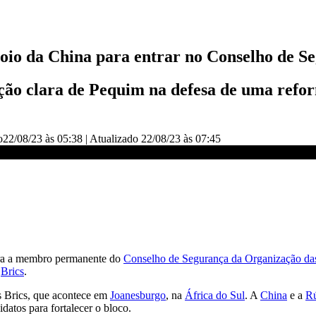
apoio da China para entrar no Conselho de 
ção clara de Pequim na defesa de uma refor
o
22/08/23 às 05:38
|
Atualizado
22/08/23 às 07:45
o Conselho de Segurança | NOVO DIA
ra a membro permanente do
Conselho de Segurança da Organização d
s
Brics
.
s Brics, que acontece em
Joanesburgo
, na
África do Sul
. A
China
e a
Rú
idatos para fortalecer o bloco.