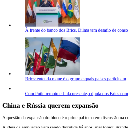
À frente do banco dos Brics, Dilma tem desafio de cons
Brics: entenda o que é o grupo e quais países participam
Com Putin remoto e Lula presente, cúpula dos Brics co
China e Rússia querem expansão
A questão da expansão do bloco é o principal tema em discussão na c
A ideia da ampliação vem sendo discutida há anos, mas tomou grande 