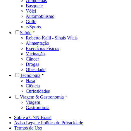
Olimpíadas
Basquete
Vôlei
Automobilismo
Golfe
e-Sports
Saúde
Roberto Kalil - Sinais Vitais
Alimentação
Exercícios Físicos
Vacinação
Câncer
Drogas
Obesidade
Tecnologia
Nasa
Ciência
Curiosidades
Viagem & Gastronomia
Viagem
Gastronomia
Sobre a CNN Brasil
Aviso Legal e Política de Privacidade
Termos de Uso