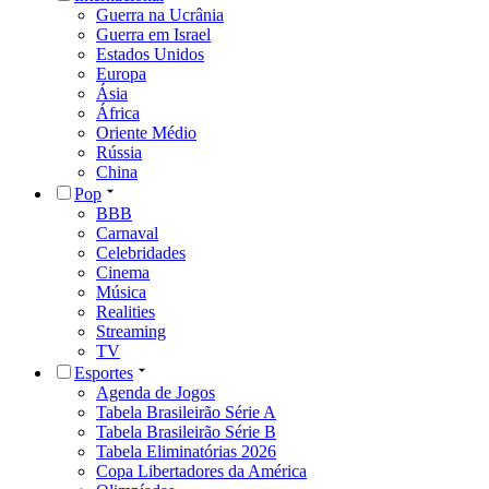
Guerra na Ucrânia
Guerra em Israel
Estados Unidos
Europa
Ásia
África
Oriente Médio
Rússia
China
Pop
BBB
Carnaval
Celebridades
Cinema
Música
Realities
Streaming
TV
Esportes
Agenda de Jogos
Tabela Brasileirão Série A
Tabela Brasileirão Série B
Tabela Eliminatórias 2026
Copa Libertadores da América