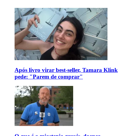
Após livro virar best-seller, Tamara Klink
pede: "Parem de comprar"