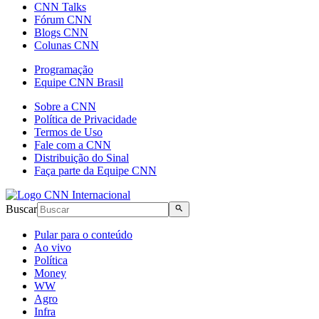
CNN Talks
Fórum CNN
Blogs CNN
Colunas CNN
Programação
Equipe CNN Brasil
Sobre a CNN
Política de Privacidade
Termos de Uso
Fale com a CNN
Distribuição do Sinal
Faça parte da Equipe CNN
Buscar
Pular para o conteúdo
Ao vivo
Política
Money
WW
Agro
Infra