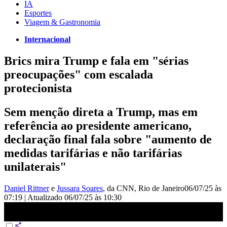
IA
Esportes
Viagem & Gastronomia
Internacional
Brics mira Trump e fala em "sérias
preocupações" com escalada
protecionista
Sem menção direta a Trump, mas em
referência ao presidente americano,
declaração final fala sobre "aumento de
medidas tarifárias e não tarifárias
unilaterais"
Daniel Rittner
e
Jussara Soares
, da CNN
, Rio de Janeiro
06/07/25 às
07:19
|
Atualizado
06/07/25 às 10:30
Análise: Brics mira Trump e critica escalada protecionista | AGORA
CNN