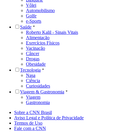
Vôlei
Automobilismo
Golfe
e-Sports
Saúde
Roberto Kalil - Sinais Vitais
Alimentação
Exercícios Físicos
Vacinação
Câncer
Drogas
Obesidade
Tecnologia
Nasa
Ciência
Curiosidades
Viagem & Gastronomia
Viagem
Gastronomia
Sobre a CNN Brasil
Aviso Legal e Política de Privacidade
Termos de Uso
Fale com a CNN