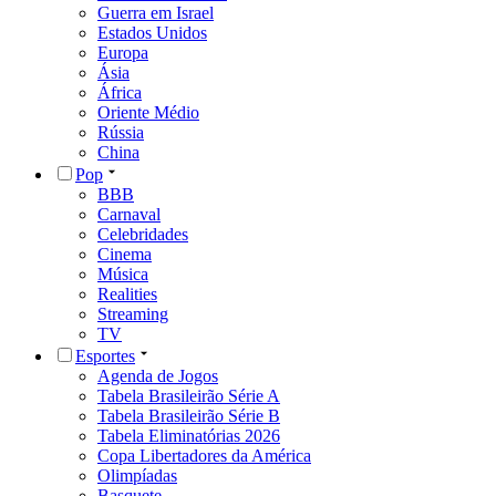
Guerra em Israel
Estados Unidos
Europa
Ásia
África
Oriente Médio
Rússia
China
Pop
BBB
Carnaval
Celebridades
Cinema
Música
Realities
Streaming
TV
Esportes
Agenda de Jogos
Tabela Brasileirão Série A
Tabela Brasileirão Série B
Tabela Eliminatórias 2026
Copa Libertadores da América
Olimpíadas
Basquete