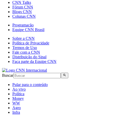
CNN Talks
Fórum CNN
Blogs CNN
Colunas CNN
Programação
Equipe CNN Brasil
Sobre a CNN
Política de Privacidade
Termos de Uso
Fale com a CNN
Distribuição do Sinal
Faça parte da Equipe CNN
Buscar
Pular para o conteúdo
Ao vivo
Política
Money
WW
Agro
Infra