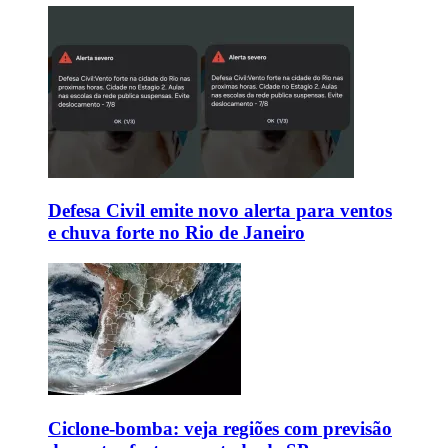
Defesa Civil emite novo alerta para ventos
e chuva forte no Rio de Janeiro
Ciclone-bomba: veja regiões com previsão