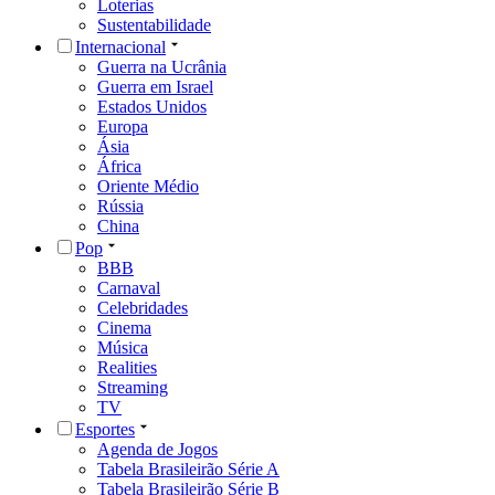
Loterias
Sustentabilidade
Internacional
Guerra na Ucrânia
Guerra em Israel
Estados Unidos
Europa
Ásia
África
Oriente Médio
Rússia
China
Pop
BBB
Carnaval
Celebridades
Cinema
Música
Realities
Streaming
TV
Esportes
Agenda de Jogos
Tabela Brasileirão Série A
Tabela Brasileirão Série B