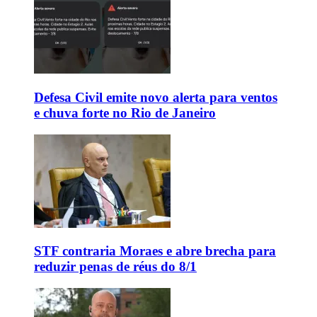
Defesa Civil emite novo alerta para ventos
e chuva forte no Rio de Janeiro
STF contraria Moraes e abre brecha para
reduzir penas de réus do 8/1