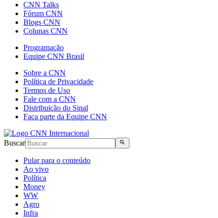
CNN Talks
Fórum CNN
Blogs CNN
Colunas CNN
Programação
Equipe CNN Brasil
Sobre a CNN
Política de Privacidade
Termos de Uso
Fale com a CNN
Distribuição do Sinal
Faça parte da Equipe CNN
Buscar
Pular para o conteúdo
Ao vivo
Política
Money
WW
Agro
Infra