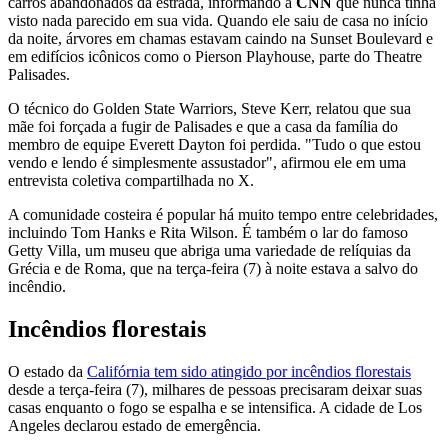
carros abandonados da estrada, informando à
CNN
que nunca tinha
visto nada parecido em sua vida. Quando ele saiu de casa no início
da noite, árvores em chamas estavam caindo na Sunset Boulevard e
em edifícios icônicos como o Pierson Playhouse, parte do Theatre
Palisades.
O técnico do Golden State Warriors, Steve Kerr, relatou que sua
mãe foi forçada a fugir de Palisades e que a casa da família do
membro de equipe Everett Dayton foi perdida. "Tudo o que estou
vendo e lendo é simplesmente assustador", afirmou ele em uma
entrevista coletiva compartilhada no X.
A comunidade costeira é popular há muito tempo entre celebridades,
incluindo Tom Hanks e Rita Wilson. É também o lar do famoso
Getty Villa, um museu que abriga uma variedade de relíquias da
Grécia e de Roma, que na terça-feira (7) à noite estava a salvo do
incêndio.
Incêndios florestais
O estado da
Califórnia tem sido atingido por incêndios florestais
desde a terça-feira (7), milhares de pessoas precisaram deixar suas
casas enquanto o fogo se espalha e se intensifica. A cidade de Los
Angeles declarou estado de emergência.