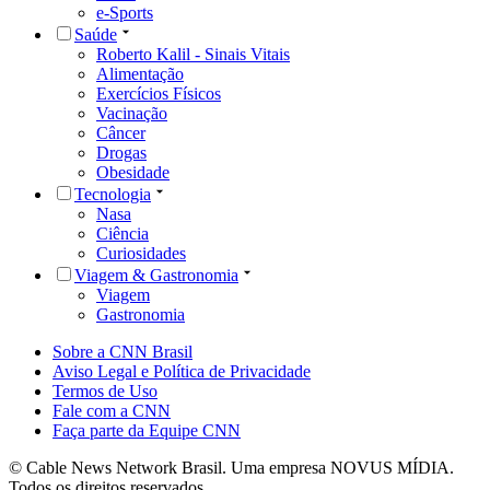
e-Sports
Saúde
Roberto Kalil - Sinais Vitais
Alimentação
Exercícios Físicos
Vacinação
Câncer
Drogas
Obesidade
Tecnologia
Nasa
Ciência
Curiosidades
Viagem & Gastronomia
Viagem
Gastronomia
Sobre a CNN Brasil
Aviso Legal e Política de Privacidade
Termos de Uso
Fale com a CNN
Faça parte da Equipe CNN
© Cable News Network Brasil. Uma empresa NOVUS MÍDIA.
Todos os direitos reservados.