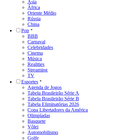
Ásia
África
Oriente Médio
Rússia
China
Pop
BBB
Carnaval
Celebridades
Cinema
Música
Realities
Streaming
TV
Esportes
Agenda de Jogos
Tabela Brasileirão Série A
Tabela Brasileirão Série B
Tabela Eliminatórias 2026
Copa Libertadores da América
Olimpíadas
Basquete
Vôlei
Automobilismo
Golfe