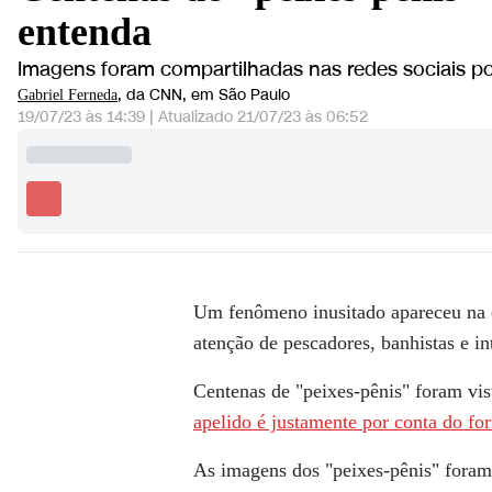
entenda
Imagens foram compartilhadas nas redes sociais p
, da CNN
, em São Paulo
Gabriel Ferneda
19/07/23 às 14:39
|
Atualizado
21/07/23 às 06:52
Um fenômeno inusitado apareceu na 
atenção de pescadores, banhistas e in
Centenas de "peixes-pênis" foram v
apelido é justamente por conta do fo
As imagens dos "peixes-pênis" foram