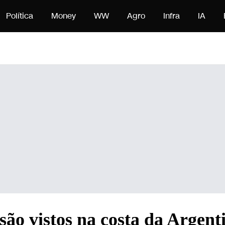
nteúdo
Política
Money
WW
Agro
Infra
IA
são vistos na costa da Argent