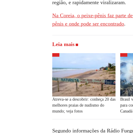
região, e rapidamente viralizaram.
Na Coreia, o peixe-pênis faz parte d
pênis e onde pode ser encontrado
.
Leia mais
Atreva-se a descobrir: conheça 20 das
Brasil 
melhores praias de nudismo do
para co
mundo; veja fotos
Canadá
Segundo informações da Rádio Fuegui