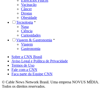
Exercícios Físicos
Vacinação
Câncer
Drogas
Obesidade
Tecnologia
Nasa
Ciência
Curiosidades
Viagem & Gastronomia
Viagem
Gastronomia
Sobre a CNN Brasil
Aviso Legal e Política de Privacidade
Termos de Uso
Fale com a CNN
Faça parte da Equipe CNN
© Cable News Network Brasil. Uma empresa NOVUS MÍDIA.
Todos os direitos reservados.