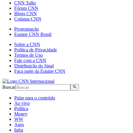
CNN Talks
Fórum CNN
Blogs CNN
Colunas CNN
Programação
Equipe CNN Brasil
Sobre a CNN
Política de Privacidade
Termos de Uso
Fale com a CNN
Distribuição do Sinal
Faça parte da Equipe CNN
Buscar
Pular para o conteúdo
Ao vivo
Política
Money
WW
Agro
Infra