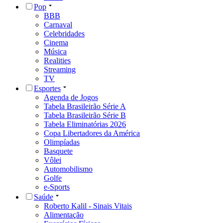
Pop
BBB
Carnaval
Celebridades
Cinema
Música
Realities
Streaming
TV
Esportes
Agenda de Jogos
Tabela Brasileirão Série A
Tabela Brasileirão Série B
Tabela Eliminatórias 2026
Copa Libertadores da América
Olimpíadas
Basquete
Vôlei
Automobilismo
Golfe
e-Sports
Saúde
Roberto Kalil - Sinais Vitais
Alimentação