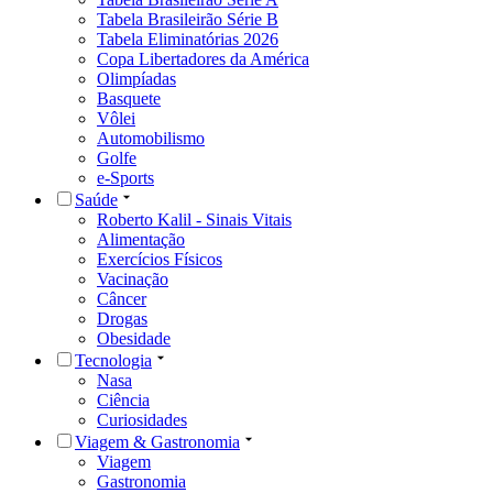
Tabela Brasileirão Série B
Tabela Eliminatórias 2026
Copa Libertadores da América
Olimpíadas
Basquete
Vôlei
Automobilismo
Golfe
e-Sports
Saúde
Roberto Kalil - Sinais Vitais
Alimentação
Exercícios Físicos
Vacinação
Câncer
Drogas
Obesidade
Tecnologia
Nasa
Ciência
Curiosidades
Viagem & Gastronomia
Viagem
Gastronomia