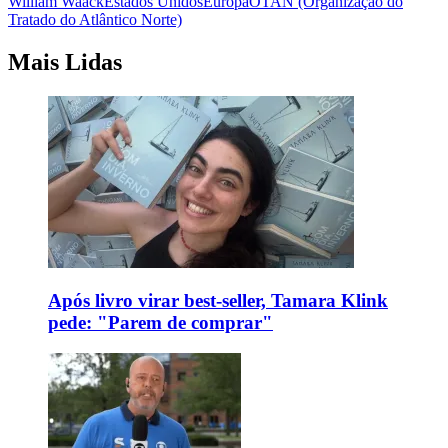
William Waack
Estados Unidos
Europa
OTAN (Organização do
Tratado do Atlântico Norte)
Mais Lidas
Após livro virar best-seller, Tamara Klink
pede: "Parem de comprar"