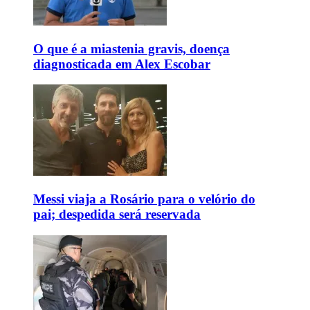
O que é a miastenia gravis, doença
diagnosticada em Alex Escobar
Messi viaja a Rosário para o velório do
pai; despedida será reservada