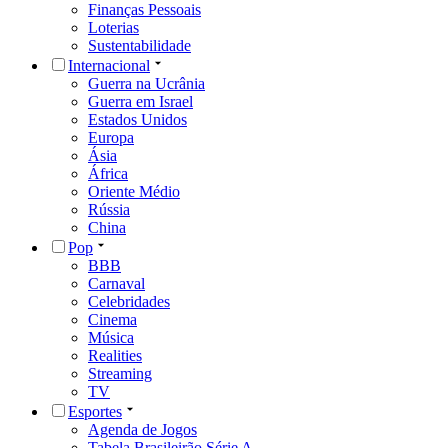
Finanças Pessoais
Loterias
Sustentabilidade
Internacional
Guerra na Ucrânia
Guerra em Israel
Estados Unidos
Europa
Ásia
África
Oriente Médio
Rússia
China
Pop
BBB
Carnaval
Celebridades
Cinema
Música
Realities
Streaming
TV
Esportes
Agenda de Jogos
Tabela Brasileirão Série A