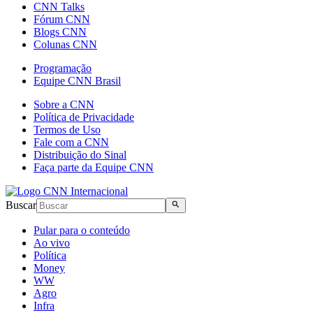
CNN Talks
Fórum CNN
Blogs CNN
Colunas CNN
Programação
Equipe CNN Brasil
Sobre a CNN
Política de Privacidade
Termos de Uso
Fale com a CNN
Distribuição do Sinal
Faça parte da Equipe CNN
Buscar
Pular para o conteúdo
Ao vivo
Política
Money
WW
Agro
Infra