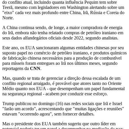
do conflito atual, incluindo quanta influência Pequim tem sobre
Teerã, mesmo com legisladores em Washington alertando sobre um
"eixo" cada vez mais profundo entre China, Irã, Rússia e Coreia do
Norte.
A China continua sendo, de longe, a maior compradora de energia
do Irã, embora não tenha relatado compras de petróleo iraniano em
seus dados alfandegários oficiais desde 2022, segundo analistas.
Este ano, os EUA sancionaram algumas entidades chinesas por seu
suposto papel no comércio de petróleo iraniano, e produtos químicos
de fabricação chinesa necessários para a produção de combustível
para mísseis foram entregues ao Irã nos últimos meses, segundo
reportagens da
CNN
.
Mas, quando se trata de gerenciar a direção dessa escalada de um
conflito regional arraigado, é provável que atores tanto no Oriente
Médio quanto nos EUA - que desempenham um papel fundamental
na segurança regional - acabem por conduzir esse esforço.
Trump publicou no domingo (16) nas redes sociais que Irã e Israel
"farão um acordo", acrescentando que "muitas ligações e reuniões"
estavam "ocorrendo agora", sem fornecer detalhes.
Mas o presidente dos EUA também sugeriu que outro líder em
potencial poderia ter um papel a desempenhar na mediação da paz: