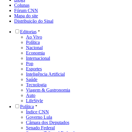
Colunas
Fórum CNN
Mapa do site
Distribuição do Sinal
Editorias
Ao Vivo
Política
Nacional
Economia
Internacional
Pop
Esportes
Inteligência Artificial
Saúde
Tecnologia
Viagem & Gastronomia
Auto
LifeStyle
Política
Índice CNN
Governo Lula
Câmara dos Deputados
Senado Federal