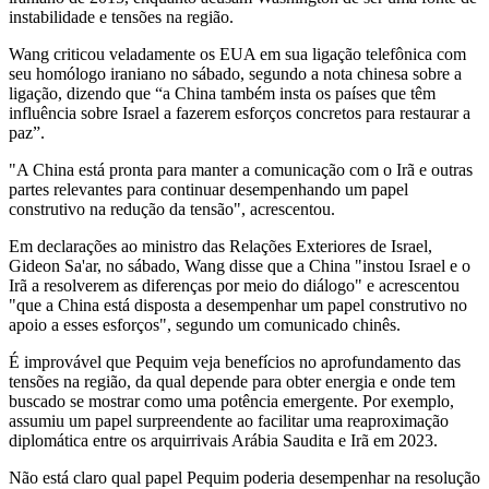
instabilidade e tensões na região.
Wang criticou veladamente os EUA em sua ligação telefônica com
seu homólogo iraniano no sábado, segundo a nota chinesa sobre a
ligação, dizendo que “a China também insta os países que têm
influência sobre Israel a fazerem esforços concretos para restaurar a
paz”.
"A China está pronta para manter a comunicação com o Irã e outras
partes relevantes para continuar desempenhando um papel
construtivo na redução da tensão", acrescentou.
Em declarações ao ministro das Relações Exteriores de Israel,
Gideon Sa'ar, no sábado, Wang disse que a China "instou Israel e o
Irã a resolverem as diferenças por meio do diálogo" e acrescentou
"que a China está disposta a desempenhar um papel construtivo no
apoio a esses esforços", segundo um comunicado chinês.
É improvável que Pequim veja benefícios no aprofundamento das
tensões na região, da qual depende para obter energia e onde tem
buscado se mostrar como uma potência emergente. Por exemplo,
assumiu um papel surpreendente ao facilitar uma reaproximação
diplomática entre os arquirrivais Arábia Saudita e Irã em 2023.
Não está claro qual papel Pequim poderia desempenhar na resolução