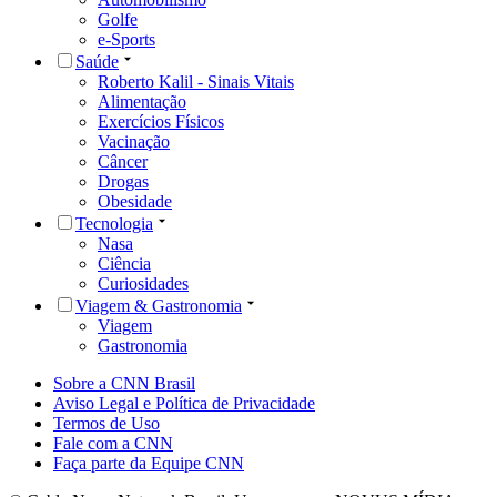
Golfe
e-Sports
Saúde
Roberto Kalil - Sinais Vitais
Alimentação
Exercícios Físicos
Vacinação
Câncer
Drogas
Obesidade
Tecnologia
Nasa
Ciência
Curiosidades
Viagem & Gastronomia
Viagem
Gastronomia
Sobre a CNN Brasil
Aviso Legal e Política de Privacidade
Termos de Uso
Fale com a CNN
Faça parte da Equipe CNN