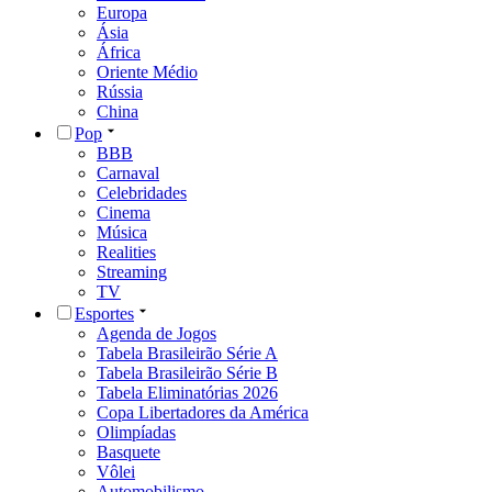
Europa
Ásia
África
Oriente Médio
Rússia
China
Pop
BBB
Carnaval
Celebridades
Cinema
Música
Realities
Streaming
TV
Esportes
Agenda de Jogos
Tabela Brasileirão Série A
Tabela Brasileirão Série B
Tabela Eliminatórias 2026
Copa Libertadores da América
Olimpíadas
Basquete
Vôlei
Automobilismo