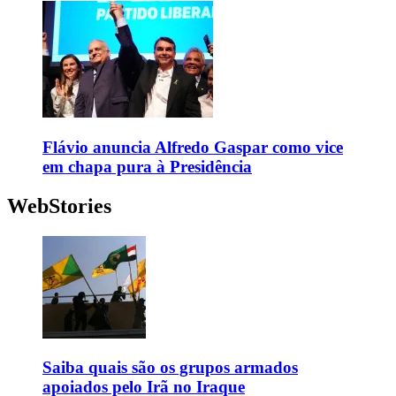
Flávio anuncia Alfredo Gaspar como vice
em chapa pura à Presidência
WebStories
Saiba quais são os grupos armados
apoiados pelo Irã no Iraque