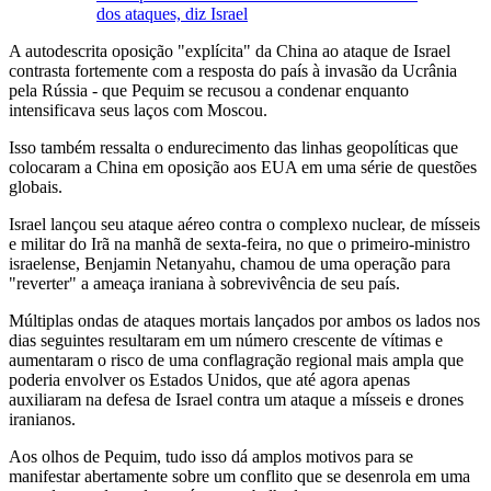
dos ataques, diz Israel
A autodescrita oposição "explícita" da China ao ataque de Israel
contrasta fortemente com a resposta do país à invasão da Ucrânia
pela Rússia - que Pequim se recusou a condenar enquanto
intensificava seus laços com Moscou.
Isso também ressalta o endurecimento das linhas geopolíticas que
colocaram a China em oposição aos EUA em uma série de questões
globais.
Israel lançou seu ataque aéreo contra o complexo nuclear, de mísseis
e militar do Irã na manhã de sexta-feira, no que o primeiro-ministro
israelense, Benjamin Netanyahu, chamou de uma operação para
"reverter" a ameaça iraniana à sobrevivência de seu país.
Múltiplas ondas de ataques mortais lançados por ambos os lados nos
dias seguintes resultaram em um número crescente de vítimas e
aumentaram o risco de uma conflagração regional mais ampla que
poderia envolver os Estados Unidos, que até agora apenas
auxiliaram na defesa de Israel contra um ataque a mísseis e drones
iranianos.
Aos olhos de Pequim, tudo isso dá amplos motivos para se
manifestar abertamente sobre um conflito que se desenrola em uma