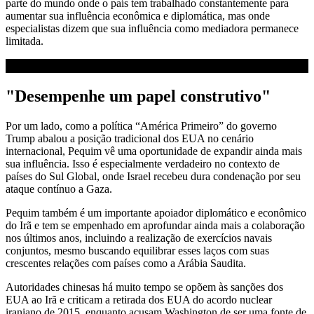
parte do mundo onde o país tem trabalhado constantemente para
aumentar sua influência econômica e diplomática, mas onde
especialistas dizem que sua influência como mediadora permanece
limitada.
"Desempenhe um papel construtivo"
Por um lado, como a política “América Primeiro” do governo
Trump abalou a posição tradicional dos EUA no cenário
internacional, Pequim vê uma oportunidade de expandir ainda mais
sua influência. Isso é especialmente verdadeiro no contexto de
países do Sul Global, onde Israel recebeu dura condenação por seu
ataque contínuo a Gaza.
Pequim também é um importante apoiador diplomático e econômico
do Irã e tem se empenhado em aprofundar ainda mais a colaboração
nos últimos anos, incluindo a realização de exercícios navais
conjuntos, mesmo buscando equilibrar esses laços com suas
crescentes relações com países como a Arábia Saudita.
Autoridades chinesas há muito tempo se opõem às sanções dos
EUA ao Irã e criticam a retirada dos EUA do acordo nuclear
iraniano de 2015, enquanto acusam Washington de ser uma fonte de