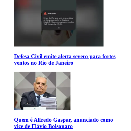
Defesa Civil emite alerta severo para fortes
ventos no Rio de Janeiro
Quem é Alfredo Gaspar, anunciado como
vice de Flávio Bolsonaro