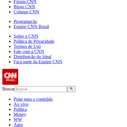
Fórum CNN
Blogs CNN
Colunas CNN
Programação
Equipe CNN Brasil
Sobre a CNN
Política de Privacidade
Termos de Uso
Fale com a CNN
Distribuição do Sinal
Faça parte da Equipe CNN
Buscar
Pular para o conteúdo
Ao vivo
Política
Money
WW
Agro