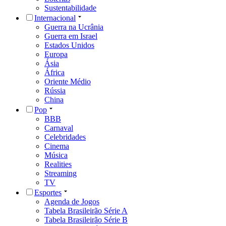
Sustentabilidade
Internacional
Guerra na Ucrânia
Guerra em Israel
Estados Unidos
Europa
Ásia
África
Oriente Médio
Rússia
China
Pop
BBB
Carnaval
Celebridades
Cinema
Música
Realities
Streaming
TV
Esportes
Agenda de Jogos
Tabela Brasileirão Série A
Tabela Brasileirão Série B