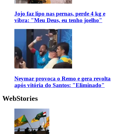
Jojo faz lipo nas pernas, perde 4 kg e
vibra: "Meu Deus, eu tenho joelho"
Neymar provoca o Remo e gera revolta
após vitória do Santos: "Eliminado"
WebStories