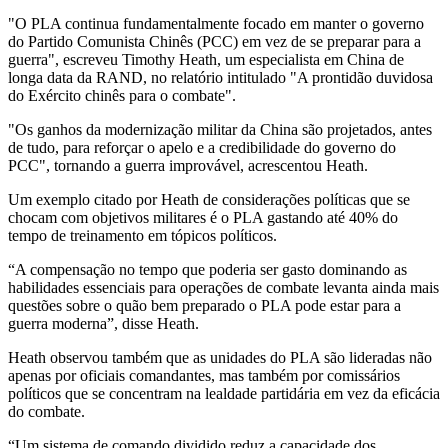
"O PLA continua fundamentalmente focado em manter o governo
do Partido Comunista Chinês (PCC) em vez de se preparar para a
guerra", escreveu Timothy Heath, um especialista em China de
longa data da RAND, no relatório intitulado "A prontidão duvidosa
do Exército chinês para o combate".
"Os ganhos da modernização militar da China são projetados, antes
de tudo, para reforçar o apelo e a credibilidade do governo do
PCC", tornando a guerra improvável, acrescentou Heath.
Um exemplo citado por Heath de considerações políticas que se
chocam com objetivos militares é o PLA gastando até 40% do
tempo de treinamento em tópicos políticos.
“A compensação no tempo que poderia ser gasto dominando as
habilidades essenciais para operações de combate levanta ainda mais
questões sobre o quão bem preparado o PLA pode estar para a
guerra moderna”, disse Heath.
Heath observou também que as unidades do PLA são lideradas não
apenas por oficiais comandantes, mas também por comissários
políticos que se concentram na lealdade partidária em vez da eficácia
do combate.
“Um sistema de comando dividido reduz a capacidade dos