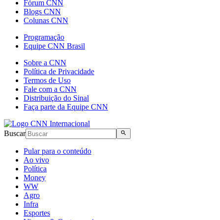
Fórum CNN
Blogs CNN
Colunas CNN
Programação
Equipe CNN Brasil
Sobre a CNN
Política de Privacidade
Termos de Uso
Fale com a CNN
Distribuição do Sinal
Faça parte da Equipe CNN
Buscar
Pular para o conteúdo
Ao vivo
Política
Money
WW
Agro
Infra
Esportes