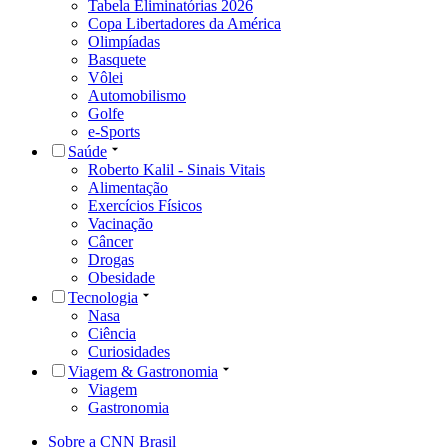
Tabela Eliminatórias 2026
Copa Libertadores da América
Olimpíadas
Basquete
Vôlei
Automobilismo
Golfe
e-Sports
Saúde
Roberto Kalil - Sinais Vitais
Alimentação
Exercícios Físicos
Vacinação
Câncer
Drogas
Obesidade
Tecnologia
Nasa
Ciência
Curiosidades
Viagem & Gastronomia
Viagem
Gastronomia
Sobre a CNN Brasil