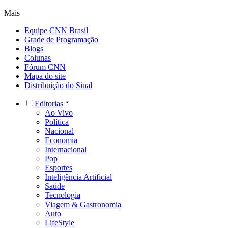
Mais
Equipe CNN Brasil
Grade de Programação
Blogs
Colunas
Fórum CNN
Mapa do site
Distribuição do Sinal
Editorias
Ao Vivo
Política
Nacional
Economia
Internacional
Pop
Esportes
Inteligência Artificial
Saúde
Tecnologia
Viagem & Gastronomia
Auto
LifeStyle