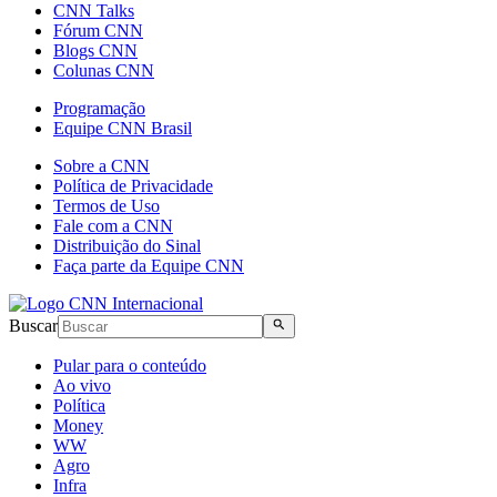
CNN Talks
Fórum CNN
Blogs CNN
Colunas CNN
Programação
Equipe CNN Brasil
Sobre a CNN
Política de Privacidade
Termos de Uso
Fale com a CNN
Distribuição do Sinal
Faça parte da Equipe CNN
Buscar
Pular para o conteúdo
Ao vivo
Política
Money
WW
Agro
Infra