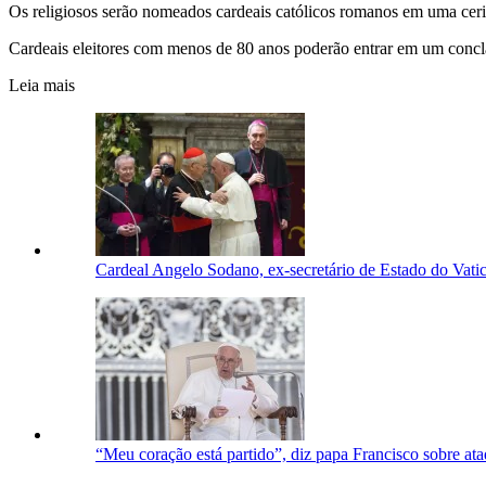
Os religiosos serão nomeados cardeais católicos romanos em uma ceri
Cardeais eleitores com menos de 80 anos poderão entrar em um concla
Leia mais
Cardeal Angelo Sodano, ex-secretário de Estado do Vati
“Meu coração está partido”, diz papa Francisco sobre a