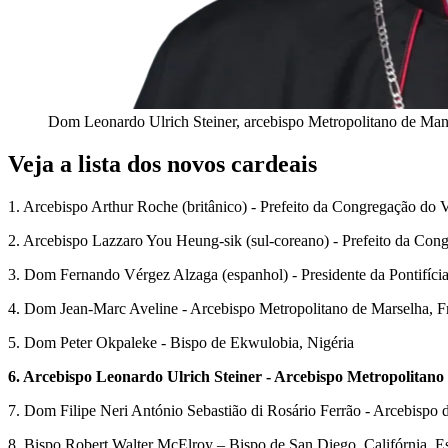
Dom Leonardo Ulrich Steiner, arcebispo Metropolitano de Man
Veja a lista dos novos cardeais
1. Arcebispo Arthur Roche (britânico) - Prefeito da Congregação do 
2. Arcebispo Lazzaro You Heung-sik (sul-coreano) - Prefeito da Con
3. Dom Fernando Vérgez Alzaga (espanhol) - Presidente da Pontifíci
4. Dom Jean-Marc Aveline - Arcebispo Metropolitano de Marselha, F
5. Dom Peter Okpaleke - Bispo de Ekwulobia, Nigéria
6. Arcebispo Leonardo Ulrich Steiner - Arcebispo Metropolitano
7. Dom Filipe Neri António Sebastião di Rosário Ferrão - Arcebispo
8. Bispo Robert Walter McElroy – Bispo de San Diego, Califórnia, E