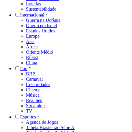
Loterias
Sustentabilidade
Internacional
Guerra na Ucrânia
Guerra em Israel
Estados Unidos
Europa
Ásia
África
Oriente Médio
Rússia
China
Pop
BBB
Carnaval
Celebridades
Cinema
Música
Realities
Streaming
TV
Esportes
Agenda de Jogos
Tabela Brasileirão Série A