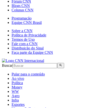
Fórum CNN
Blogs CNN
Colunas CNN
Programação
Equipe CNN Brasil
Sobre a CNN
Política de Privacidade
Termos de Uso
Fale com a CNN
Distribuição do Sinal
Faça parte da Equipe CNN
Buscar
Pular para o conteúdo
Ao vivo
Política
Money
WW
Agro
Infra
Esportes