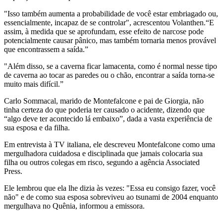
"Isso também aumenta a probabilidade de você estar embriagado ou,
essencialmente, incapaz de se controlar", acrescentou Volanthen.“E
assim, à medida que se aprofundam, esse efeito de narcose pode
potencialmente causar pânico, mas também tornaria menos provável
que encontrassem a saída.”
"Além disso, se a caverna ficar lamacenta, como é normal nesse tipo
de caverna ao tocar as paredes ou o chão, encontrar a saída torna-se
muito mais difícil.”
Carlo Sommacal, marido de Montefalcone e pai de Giorgia, não
tinha certeza do que poderia ter causado o acidente, dizendo que
“algo deve ter acontecido lá embaixo”, dada a vasta experiência de
sua esposa e da filha.
Em entrevista à TV italiana, ele descreveu Montefalcone como uma
mergulhadora cuidadosa e disciplinada que jamais colocaria sua
filha ou outros colegas em risco, segundo a agência Associated
Press.
Ele lembrou que ela lhe dizia às vezes: "Essa eu consigo fazer, você
não" e de como sua esposa sobreviveu ao tsunami de 2004 enquanto
mergulhava no Quênia, informou a emissora.