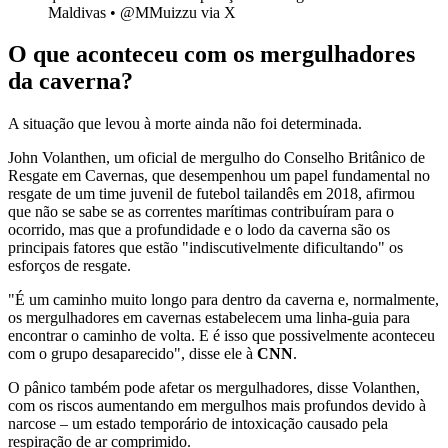
Maldivas • @MMuizzu via X
O que aconteceu com os mergulhadores
da caverna?
A situação que levou à morte ainda não foi determinada.
John Volanthen, um oficial de mergulho do Conselho Britânico de
Resgate em Cavernas, que desempenhou um papel fundamental no
resgate de um time juvenil de futebol tailandês em 2018, afirmou
que não se sabe se as correntes marítimas contribuíram para o
ocorrido, mas que a profundidade e o lodo da caverna são os
principais fatores que estão "indiscutivelmente dificultando" os
esforços de resgate.
"É um caminho muito longo para dentro da caverna e, normalmente,
os mergulhadores em cavernas estabelecem uma linha-guia para
encontrar o caminho de volta. E é isso que possivelmente aconteceu
com o grupo desaparecido", disse ele à
CNN
.
O pânico também pode afetar os mergulhadores, disse Volanthen,
com os riscos aumentando em mergulhos mais profundos devido à
narcose – um estado temporário de intoxicação causado pela
respiração de ar comprimido.