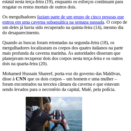
estatal nesta terça-feira (19), enquanto os esforços continuam para
resgatar os restos mortais de outros dois.
Os mergulhadores
faziam parte de um grupo de cinco pessoas que
entrou em uma caverna subaquática na semana passada
. O corpo de
um deles já havia sido recuperado na quinta-feira (14), mesmo dia
do desaparecimento.
Quando as buscas foram retomadas na segunda-feira (18), os
mergulhadores localizaram os corpos dos quatro italianos na parte
mais profunda da caverna marinha. As autoridades disseram que
planejavam recuperar dois dos corpos nesta terça-feira e os outros
dois na quarta-feira (20).
Mohamed Hussain Shareef, porta-voz do governo das Maldivas,
disse à
CNN
que os dois corpos – um homem e uma mulher –
foram encontrados na terceira câmara da caverna e que estavam
sendo levados para o necrotério da capital, Malé, pela polícia.