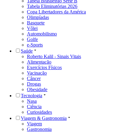
Tabela Brasileirão Série B
Tabela Eliminatórias 2026
Copa Libertadores da América
Olimpíadas
Basquete
Vôlei
Automobilismo
Golfe
e-Sports
Saúde
Roberto Kalil - Sinais Vitais
Alimentação
Exercícios Físicos
Vacinação
Câncer
Drogas
Obesidade
Tecnologia
Nasa
Ciência
Curiosidades
Viagem & Gastronomia
Viagem
Gastronomia