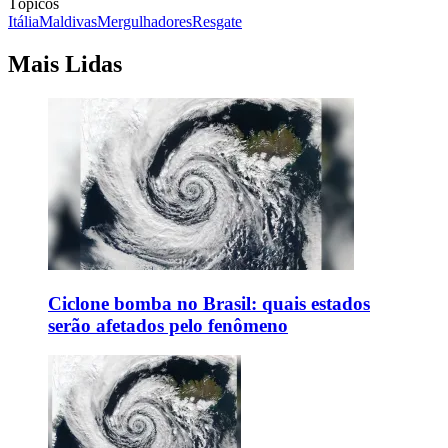
Tópicos
Itália
Maldivas
Mergulhadores
Resgate
Mais Lidas
Ciclone bomba no Brasil: quais estados
serão afetados pelo fenômeno