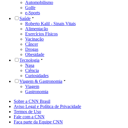
Automobilismo
Golfe
e-Sports
Saúde
Roberto Kalil - Sinais Vitais
Alimentação
Exercícios Físicos
Vacinação
Câncer
Drogas
Obesidade
Tecnologia
Nasa
Ciência
Curiosidades
Viagem & Gastronomia
Viagem
Gastronomia
Sobre a CNN Brasil
Aviso Legal e Política de Privacidade
Termos de Uso
Fale com a CNN
Faça parte da Equipe CNN