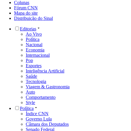
Colunas
Fórum CNN
Mapa do site
Distribuição do Sinal
Editorias
Ao Vivo
Política
Nacional
Economia
Internacional
Pop
Esportes
Inteligência Artificial
Saúde
Tecnologia
Viagem & Gastronomia
Auto
Comportamento
Style
Política
Índice CNN
Governo Lula
Câmara dos Deputados
Senado Federal