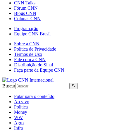
CNN Talks
Fórum CNN
Blogs CNN
Colunas CNN
Programação
Equipe CNN Brasil
Sobre a CNN
Política de Privacidade
Termos de Uso
Fale com a CNN
Distribuição do Sinal
Faça parte da Equipe CNN
Buscar
Pular para o conteúdo
Ao vivo
Política
Money
WW
Agro
Infra