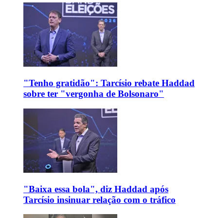
"Tenho gratidão": Tarcísio rebate Haddad
sobre ter "vergonha de Bolsonaro"
"Baixa essa bola", diz Haddad após
Tarcísio insinuar relação com o tráfico