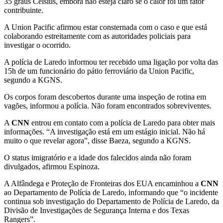
35 graus Celsius, embora não esteja claro se o calor foi um fator
contribuinte.
A Union Pacific afirmou estar consternada com o caso e que está
colaborando estreitamente com as autoridades policiais para
investigar o ocorrido.
A polícia de Laredo informou ter recebido uma ligação por volta das
15h de um funcionário do pátio ferroviário da Union Pacific,
segundo a KGNS.
Os corpos foram descobertos durante uma inspeção de rotina em
vagões, informou a polícia. Não foram encontrados sobreviventes.
A
CNN
entrou em contato com a polícia de Laredo para obter mais
informações. “A investigação está em um estágio inicial. Não há
muito o que revelar agora”, disse Baeza, segundo a KGNS.
O status imigratório e a idade dos falecidos ainda não foram
divulgados, afirmou Espinoza.
A Alfândega e Proteção de Fronteiras dos EUA encaminhou a
CNN
ao Departamento de Polícia de Laredo, informando que “o incidente
continua sob investigação do Departamento de Polícia de Laredo, da
Divisão de Investigações de Segurança Interna e dos Texas
Rangers”.