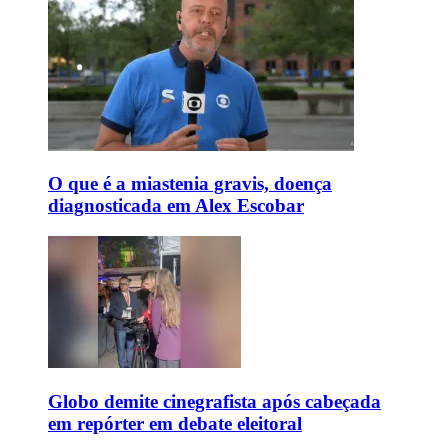
O que é a miastenia gravis, doença
diagnosticada em Alex Escobar
Globo demite cinegrafista após cabeçada
em repórter em debate eleitoral